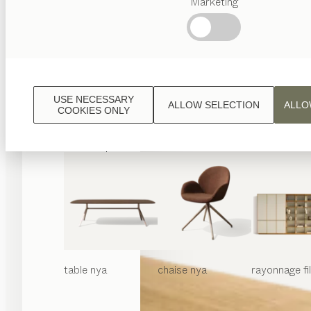
Marketing
Termes
favoris
Artisanat
Autrichien
Design
de
luxe
USE NECESSARY
ALLOW SELECTION
ALLO
TEAM
COOKIES ONLY
7
World
table
nya
chaise
nya
rayonnage
f