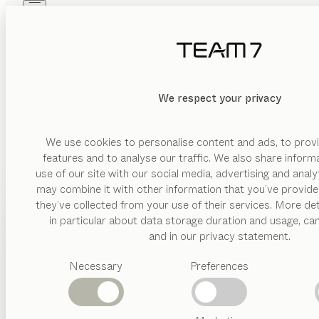
Skip to main content
Skip to page footer
PRODUITS
INSPIRATION
QUI SOMMES-NOUS
REVENDEUR
We respect your privacy
We use cookies to personalise content and ads, to provi
features and to analyse our traffic. We also share inform
use of our site with our social media, advertising and anal
may combine it with other information that you’ve provide
PRODUITS
they’ve collected from your use of their services. More det
in particular about data storage duration and usage, ca
INSPIRATION
Catégories
and in our privacy statement.
suggérées
QUI SOMMES-NOUS
Necessary
Preferences
Tables
Cuisines
REVENDEUR
Rayonnages
Lits