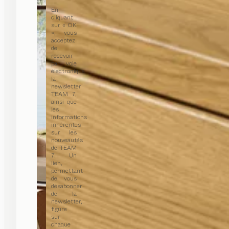
En
cliquant
sur « OK
», vous
acceptez
de
recevoir
par voie
électronique
la
newsletter
TEAM 7,
ainsi que
les
informations
inhérentes
sur les
nouveautés
de TEAM
7. Un
lien,
permettant
de vous
désabonner
de la
newsletter,
figure
sur
chaque