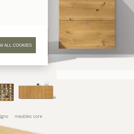
W ALL COOKIES
iligno
meubles
core