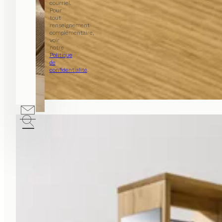
courriel.
Pour
tout
renseignement
complémentaire,
voir
notre
Politique
de
confidentialité
.