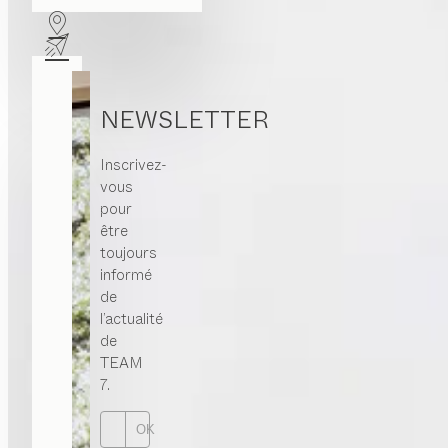
NEWSLETTER
Inscrivez-
vous
pour
être
toujours
informé
de
l’actualité
de
TEAM
7.
OK