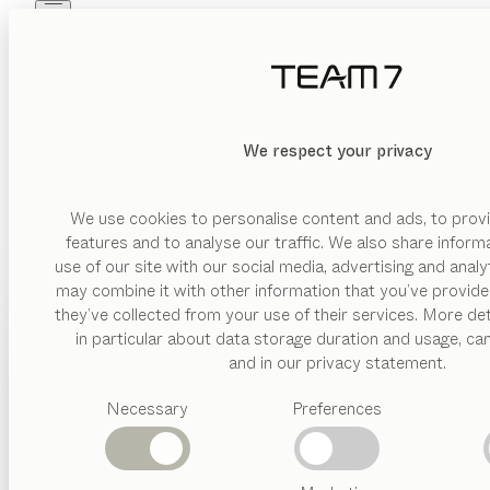
Skip to main content
Skip to page footer
PRODUITS
INSPIRATION
QUI SOMMES-NOUS
REVENDEUR
We respect your privacy
We use cookies to personalise content and ads, to provi
features and to analyse our traffic. We also share inform
use of our site with our social media, advertising and anal
may combine it with other information that you’ve provide
PRODUITS
they’ve collected from your use of their services. More det
in particular about data storage duration and usage, ca
INSPIRATION
Catégories
and in our privacy statement.
suggérées
QUI SOMMES-NOUS
Necessary
Preferences
Tables
Cuisines
REVENDEUR
Rayonnages
Lits