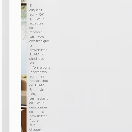
En
cliquant
sur « OK
», vous
acceptez
de
recevoir
par voie
électronique
la
newsletter
TEAM 7,
ainsi que
les
informations
inhérentes
sur les
nouveautés
de TEAM
7. Un
lien,
permettant
de vous
désabonner
de la
newsletter,
figure
sur
chaque