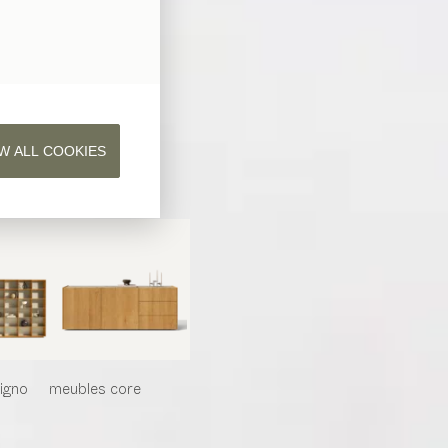
W ALL COOKIES
iligno
meubles
core