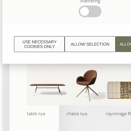
Marketing
Termes
favoris
Artisanat
Autrichien
Design
de
luxe
USE NECESSARY
ALLOW SELECTION
ALLO
TEAM
COOKIES ONLY
7
World
table
nya
chaise
nya
rayonnage
f