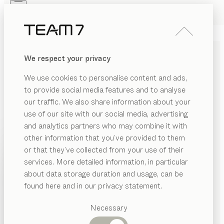
Skip to main content
Skip to page footer
PRODUITS
INSPIRATION
QUI SOMMES-NOUS
We respect your privacy
REVENDEUR
VESTIBULE
cubus
We use cookies to personalise content and ads,
de
Karl Auer
to provide social media features and to analyse
our traffic. We also share information about your
use of our site with our social media, advertising
Formes épurées, planifications variées, styles
and analytics partners who may combine it with
classiques. cubus est à l’origine d’une tradition qui
other information that you’ve provided to them
s’intéresse au bois véritable. Toujours ouvert à la
PRODUITS
or that they’ve collected from your use of their
nouveauté et avec une grande place pour l’individualité.
services. More detailed information, in particular
INSPIRATION
TROUVER UN REVENDEUR
Catégories
about data storage duration and usage, can be
suggérées
QUI SOMMES-NOUS
found here and in our privacy statement.
ESSENCES DE BOIS
Tables
REVENDEUR
Cuisines
Necessary
Sauf stipulation contraire, toutes les surfaces en bois
Rayonnages
Lits