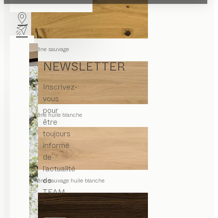
chêne sauvage
NEWSLETTER
Inscrivez-
vous
pour
chêne huile blanche
être
toujours
informé
de
l’actualité
de
chêne sauvage huile blanche
TEAM
7.