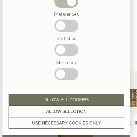
sont traitées à l’huile naturelle.
Termes
Preferences
favoris
Artisanat
Autrichien
Statistics
Design
noyer
de luxe
TEAM
7
World
Marketing
noyer aspect sauvage
ALLOW ALL COOKIES
ALLOW SELECTION
table
nya
chaise
nya
rayonnage
fi
USE NECESSARY COOKIES ONLY
chêne