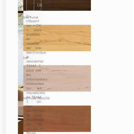
OK
En
chêne fumé
cliquant
sur « OK
», vous
acceptez
de
recevoir
par voie
électronique
la
aulne
newsletter
TEAM 7,
ainsi que
les
informations
inhérentes
sur les
nouveautés
de TEAM
aulne huile blanche
7. Un
lien,
permettant
de vous
désabonner
de la
newsletter,
figure