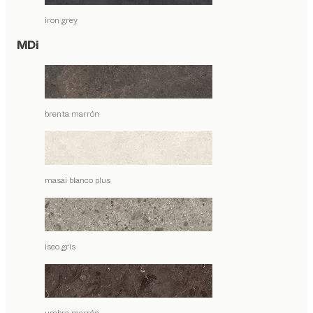
iron grey
MDi
brenta marrón
masai blanco plus
iseo gris