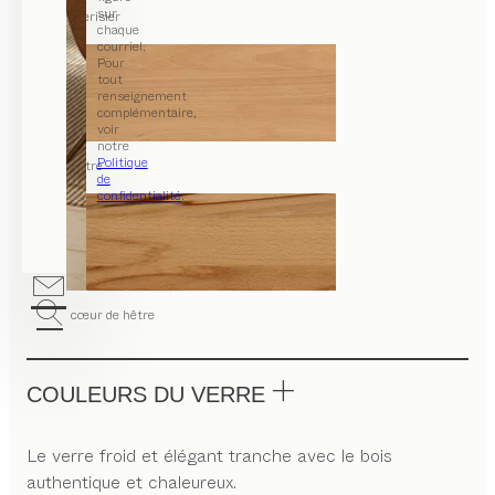
sur
merisier
chaque
courriel.
Pour
tout
renseignement
complémentaire,
voir
notre
Politique
hêtre
de
confidentialité
.
cœur de hêtre
COULEURS DU VERRE
Le verre froid et élégant tranche avec le bois
authentique et chaleureux.