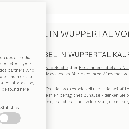
OLZMÖBEL IN WUPPERTAL VO
TURHOLZMÖBEL IN WUPPERTAL KAU
de social media
ation about your
bereiche, von der
Massivholzküche
über
Esszimmermöbel aus Nat
ytics partners who
nvielfalt lassen sich alle Massivholzmöbel nach Ihren Wünschen k
d to them or that
ailed information,
den Werkstoff geschaffen, den wir respektvoll und leidenschaftlich
n be found here
rwandelt Naturholz Räume in ein behagliches Zuhause - denken Sie 
 offenbart die gewachsene, manchmal auch wilde Kraft, die im sor
Statistics