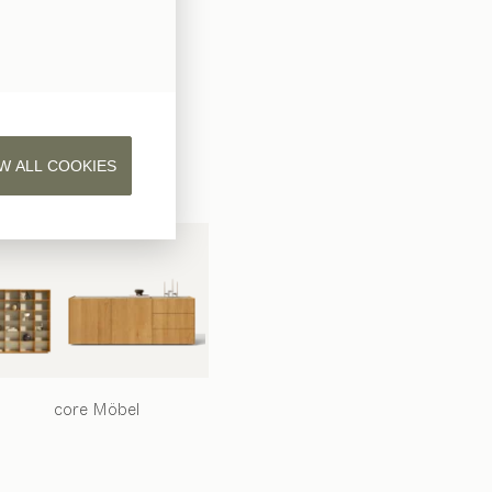
W ALL COOKIES
core
Möbel