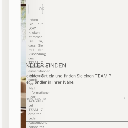
0049/9842/98890
OK
helm@grimm.de
einrichten.grimm.de
Indem
Sie auf
„OK“
klicken,
stimmen
TEAM 7 Frankfurt
Sie zu,
dass Sie
mit der
FLAGSHIPSTORE
Zusendung
des
Hanauer Landstraße 150
TEAM 7
HÄNDLER FINDEN
Newsletters
60314 Frankfurt am Main
einverstanden
Deutschland
Geben Sie einen Ort ein und finden Sie einen TEAM 7
sind und
damit
Store oder Händler in Ihrer Nähe.
ESSEN | WOHNEN | SCHLAFEN | KIND | KÜCHE
per E-
Mail
Routenplaner
Informationen
über
+49 69 4800450
Zur Händlersuche
Aktuelles
office@team7-frankfurt.de
bei
team7-frankfurt.de
TEAM 7
erhalten.
Jede
Aussendung
beinhaltet