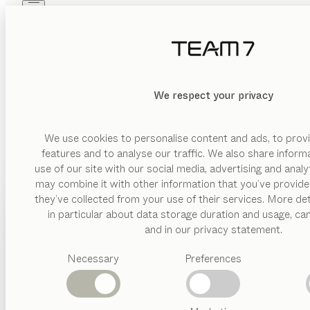
Skip to main content
Skip to page footer
PRODUKTE
INSPIRATION
ÜBER UNS
MASSIVH
HÄNDLER
We respect your privacy
NA
We use cookies to personalise content and ads, to provi
XXXL Neubert
features and to analyse our traffic. We also share inform
Wir bieten Ihnen in Wuppertal Massivholzmöbel für alle Wohn
HÄNDLER
use of our site with our social media, advertising and anal
individuelle Maßanfertigung und eine hohe Type
may combine it with other information that you’ve provide
Mergentheimerstraße 59
PRODUKTE
they’ve collected from your use of their services. More det
97084 Würzburg
Die Natur hat mit Holz einen genialen und absolut wohngesun
in particular about data storage duration and usage, ca
Deutschland
INSPIRATION
Vorgeschlagene
uns mehr oder ist vielseitiger. Mit seiner Ausstrahlung ve
and in our privacy statement.
ESSEN | WOHNEN | SCHLAFEN | KIND | KÜCHE
Kategorien
seine Haptik wird jede Berührung zum Genuss, jeder Blick
ÜBER UNS
Necessary
Preferences
Routenplaner
Esstische
nya
Tisch
Küchen
HÄNDLER
0049/931/6106-0
Konfigurierbar
von
Stephanie Jasny
Regale
nw@neubert.de
Betten
tak
Tisch
Metallgestell
neubert.de
Abverkauf