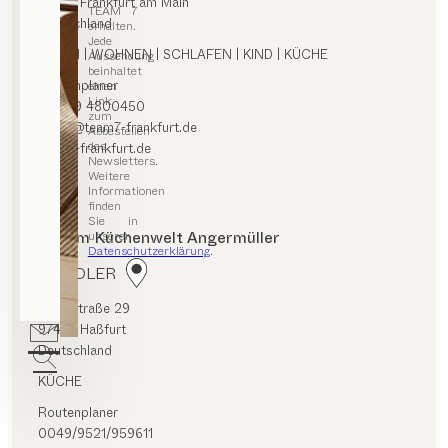
60314 Frankfurt am Main
TEAM 7
Deutschland
erhalten.
Jede
ESSEN | WOHNEN | SCHLAFEN | KIND | KÜCHE
Aussendung
beinhaltet
Routenplaner
einen
Link
+49 69 4800450
zum
office@team7-frankfurt.de
Abbestellen
des
team7-frankfurt.de
Newsletters.
Weitere
Informationen
finden
Sie in
Atrium Küchenwelt Angermüller
unserer
Datenschutzerklärung
.
HÄNDLER
Zeilerstraße 29
97437 Haßfurt
Deutschland
KÜCHE
Routenplaner
0049/9521/959611