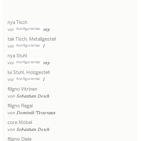
nya
Tisch
Konfigurierbar
von
Stephanie Jasny
tak
Tisch
Metallgestell
Konfigurierbar
von
Jacob Strobel
nya
Stuhl
Konfigurierbar
von
Stephanie Jasny
lui
Stuhl
Holzgestell
Konfigurierbar
von
Jacob Strobel
filigno
Vitrinen
von
Sebastian Desch
filigno
Regal
von
Dominik Tesseraux
core
Möbel
von
Sebastian Desch
filigno
Diele