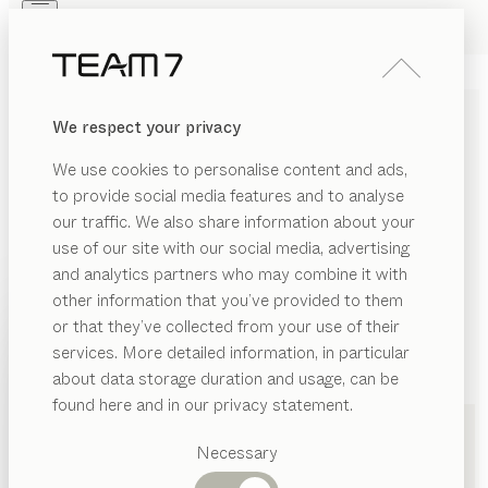
Skip to main content
Skip to page footer
PRODUKTE
INSPIRATION
ÜBER UNS
We respect your privacy
HÄNDLER
We use cookies to personalise content and ads,
MASSIVHOLZMÖBEL IN
to provide social media features and to analyse
our traffic. We also share information about your
WUPPERTAL VON TEAM 7
use of our site with our social media, advertising
and analytics partners who may combine it with
LISTE
other information that you’ve provided to them
PRODUKTE
or that they’ve collected from your use of their
KARTE
services. More detailed information, in particular
INSPIRATION
Vorgeschlagene
about data storage duration and usage, can be
Kategorien
ÜBER UNS
found here and in our privacy statement.
Esstische
HÄNDLER
Küchen
XXXL Neubert
Necessary
Regale
Betten