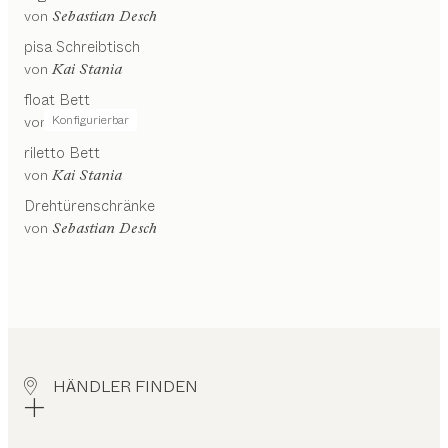
von
Sebastian Desch
pisa
Schreibtisch
von
Kai Stania
float
Bett
Konfigurierbar
von
Kai Stania
riletto
Bett
von
Kai Stania
Drehtürenschränke
von
Sebastian Desch
HÄNDLER FINDEN