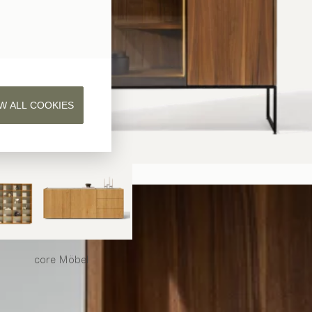
W ALL COOKIES
core
Möbel