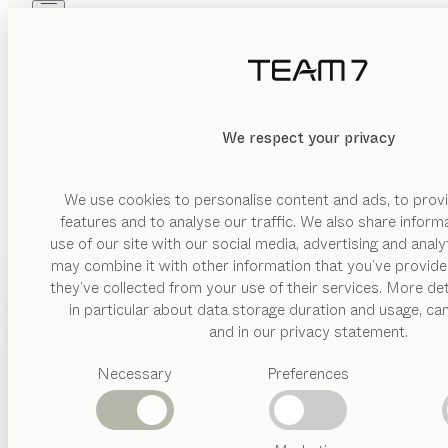
Skip to main content
Skip to page footer
PRODUKTE
INSPIRATION
ÜBER UNS
HÄNDLER
We respect your privacy
We use cookies to personalise content and ads, to provi
features and to analyse our traffic. We also share inform
use of our site with our social media, advertising and anal
may combine it with other information that you’ve provide
PRODUKTE
they’ve collected from your use of their services. More det
in particular about data storage duration and usage, ca
INSPIRATION
Vorgeschlagene
and in our privacy statement.
Kategorien
ÜBER UNS
Necessary
Preferences
Esstische
Küchen
HÄNDLER
Regale
Betten
Abverkauf