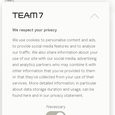
Skip to main content
Skip to page footer
PRODUKTE
INSPIRATION
ÜBER UNS
We respect your privacy
HÄNDLER
cubus pure
SIDEBOARDS
We use cookies to personalise content and ads,
von
to provide social media features and to analyse
Sebastian Desch
our traffic. We also share information about your
use of our site with our social media, advertising
Das cubus pure Sideboard ist ein Paradebeispiel für
and analytics partners who may combine it with
ein Möbelstück, das formale Eleganz mit durchdachter
other information that you’ve provided to them
Funktionalität vereint, cleveren Stauraum bietet und
PRODUKTE
or that they’ve collected from your use of their
sich nahtlos in ein wohnliches Ambiente integriert.
services. More detailed information, in particular
INSPIRATION
HÄNDLER FINDEN
Vorgeschlagene
about data storage duration and usage, can be
Kategorien
ÜBER UNS
found here and in our privacy statement.
HOLZARTEN
Esstische
HÄNDLER
Küchen
Necessary
Wenn nicht anders angeführt, werden alle
Regale
Betten