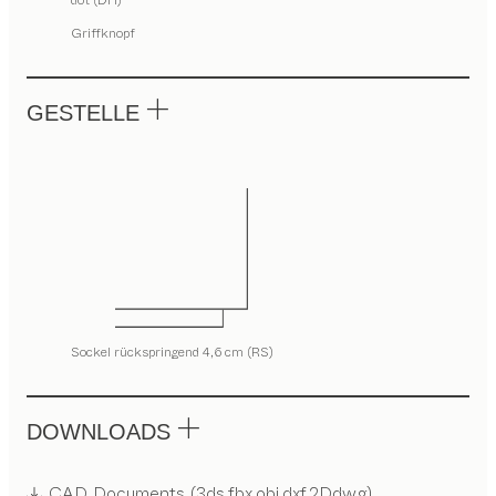
dot (DH)
Griffknopf
GESTELLE
Sockel rückspringend 4,6 cm (RS)
DOWNLOADS
CAD Documents (3ds,fbx,obj,dxf,2Ddwg)