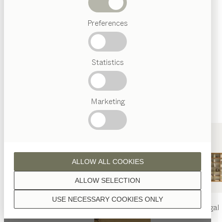
Holzoberflächen mit reinem Naturöl veredelt.
Abverkauf
Preferences
Beliebte
Begriffe
Österreichisches
Statistics
Handwerk
Nussbaum
Interior
Design
TEAM
7
Marketing
Welt
Nussbaum Wild
ALLOW ALL COOKIES
ALLOW SELECTION
USE NECESSARY COOKIES ONLY
Eiche
nya
Tisch
nya
Stuhl
filigno
Regal