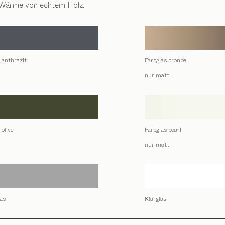
ur Wärme von echtem Holz.
 anthrazit
Farbglas bronze
nur matt
 olive
Farbglas pearl
nur matt
as
Klarglas