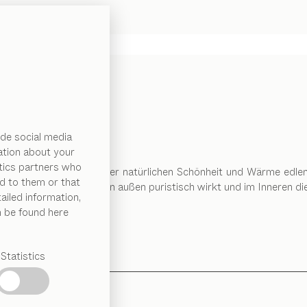
de social media
ation about your
ytics partners who
 Flächen harmonisch mit der natürlichen Schönheit und Wärme edl
d to them or that
nlichen Ästhetik, die von außen puristisch wirkt und im Inneren 
ailed information,
n be found here
Statistics