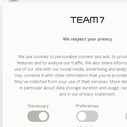
Skip to main content
Skip to page footer
PRODUKTE
INSPIRATION
ÜBER UNS
HÄNDLER
black line
KÜCHE
We respect your privacy
Nussbaum, Farbglas schwarz matt, Rauchglas
von
Sebastian Desch
We use cookies to personalise content and ads, to provi
features and to analyse our traffic. We also share inform
use of our site with our social media, advertising and anal
In der black line vereint sich die kühle Eleganz schwarzer
may combine it with other information that you’ve provide
und die klare Linienführung verschmelzen zu einer außergewöh
PRODUKTE
they’ve collected from your use of their services. More det
HÄNDLER FINDEN
in particular about data storage duration and usage, ca
INSPIRATION
Vorgeschlagene
and in our privacy statement.
Kategorien
ÜBER UNS
Necessary
Preferences
Esstische
Küchen
HÄNDLER
Regale
Betten
HOLZARTEN
Abverkauf