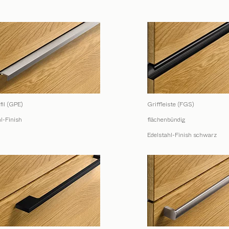
fil (GPE)
Griffleiste (FGS)
l-Finish
flächenbündig
Edelstahl-Finish schwarz