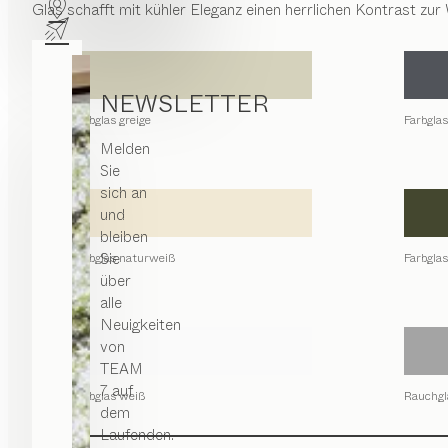
Glas schafft mit kühler Eleganz einen herrlichen Kontrast z
NEWSLETTER
Farbglas greige
Farbglas
Melden
Sie
sich an
und
bleiben
Sie
Farbglas naturweiß
Farbglas
über
alle
Neuigkeiten
von
TEAM
7 auf
Farbglas weiß
Rauchgl
dem
Laufenden.