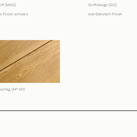
riff (MGS)
Griffstange (GO)
hl-Finish schwarz
oval Edelstahl-Finish
schlag (AP-SD)