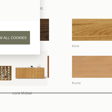
t reinem Naturöl veredelt.
W ALL COOKIES
um Wild
Eiche
baum
Buche
core
Möbel