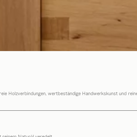
tallfreie Holzverbindungen, wertbeständige Handwerkskunst und rei
t reinem Naturöl veredelt.