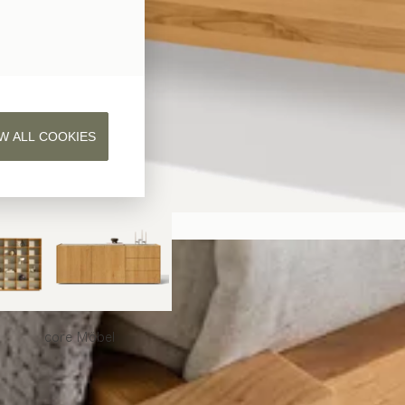
W ALL COOKIES
core
Möbel