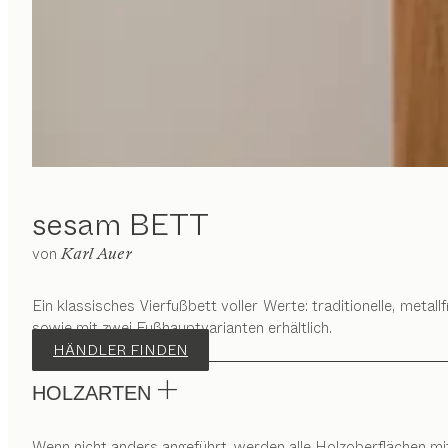
sesam
BETT
von
Karl Auer
Ein klassisches Vierfußbett voller Werte: traditionelle, me
sowie mit zwei Fußhauptvarianten erhältlich.
HÄNDLER FINDEN
HOLZARTEN
Wenn nicht anders angeführt, werden alle Holzoberflächen mi