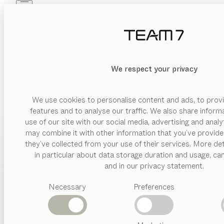
Skip to main content
Skip to page footer
PRODUKTE
INSPIRATION
ÜBER UNS
HÄNDLER
We respect your privacy
We use cookies to personalise content and ads, to provi
features and to analyse our traffic. We also share inform
use of our site with our social media, advertising and anal
may combine it with other information that you’ve provide
PRODUKTE
they’ve collected from your use of their services. More det
in particular about data storage duration and usage, ca
INSPIRATION
Vorgeschlagene
and in our privacy statement.
Kategorien
ÜBER UNS
Necessary
Preferences
Esstische
Küchen
HÄNDLER
Regale
Betten
Abverkauf