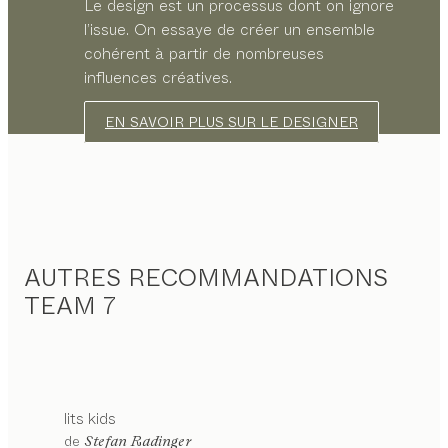
Le design est un processus dont on ignore
l’issue. On essaye de créer un ensemble
cohérent à partir de nombreuses
influences créatives.
EN SAVOIR PLUS SUR LE DESIGNER
AUTRES RECOMMANDATIONS
TEAM 7
lits
kids
configurable
de
Stefan Radinger