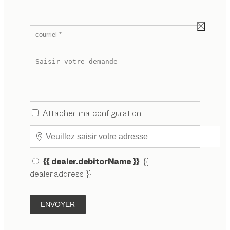
Attacher ma configuration
{{ dealer.debitorName }}
, {{
dealer.address }}
ENVOYER