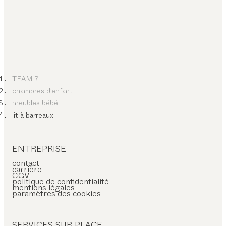
TEAM 7
chambres d’enfant
meubles bébé
lit à barreaux
ENTREPRISE
contact
carrière
CGV
politique de confidentialité
mentions légales
paramètres des cookies
SERVICES SUR PLACE