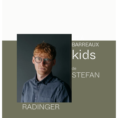
LIT À
BARREAUX
kids
de
STEFAN
RADINGER