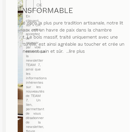
OK
TRANSFORMABLE
En
cliquant
Fabriqué dans la plus pure tradition artisanale, notre lit
sur « OK
à barreaux est un havre de paix dans la chambre
», vous
acceptez
d’enfant. Le bois massif, traité uniquement avec une
de
recevoir
huile naturelle, est ainsi agréable au toucher et crée un
par voie
environnement sain et sûr.
...lire plus
électronique
la
newsletter
TEAM 7,
ainsi que
les
informations
inhérentes
sur les
nouveautés
de TEAM
7. Un
lien,
permettant
de vous
désabonner
de la
newsletter,
figure