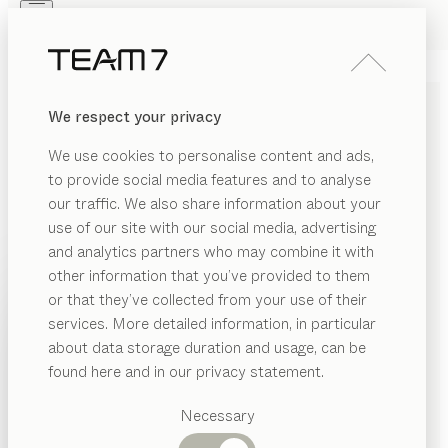
Skip to main content
Skip to page footer
PRODUITS
INSPIRATION
QUI SOMMES-NOUS
We respect your privacy
REVENDEUR
LIT À BARREAUX
kids
We use cookies to personalise content and ads,
de
Stefan Radinger
to provide social media features and to analyse
our traffic. We also share information about your
use of our site with our social media, advertising
Façonné dans les règles de l’art, notre lit à barreaux en
and analytics partners who may combine it with
pur bois naturel accompagne les jeunes enfants tout
other information that you’ve provided to them
au long de leur croissance. Et quand bébé aura grandi,
PRODUITS
or that they’ve collected from your use of their
son lit devient son canapé.
services. More detailed information, in particular
INSPIRATION
CONFIGURER
Catégories
about data storage duration and usage, can be
suggérées
QUI SOMMES-NOUS
found here and in our privacy statement.
ESSENCES DE BOIS
Tables
REVENDEUR
Cuisines
Necessary
Sauf stipulation contraire, toutes les surfaces en bois
Rayonnages
Lits