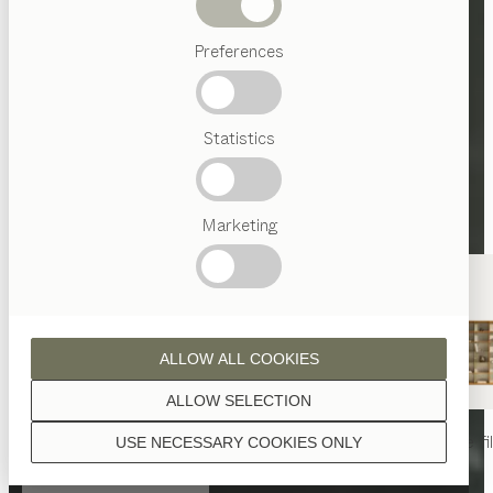
Termes
Preferences
favoris
Artisanat
Autrichien
Statistics
Design
de luxe
TEAM
7
World
Marketing
ALLOW ALL COOKIES
ALLOW SELECTION
table
nya
chaise
nya
rayonnage
fi
USE NECESSARY COOKIES ONLY