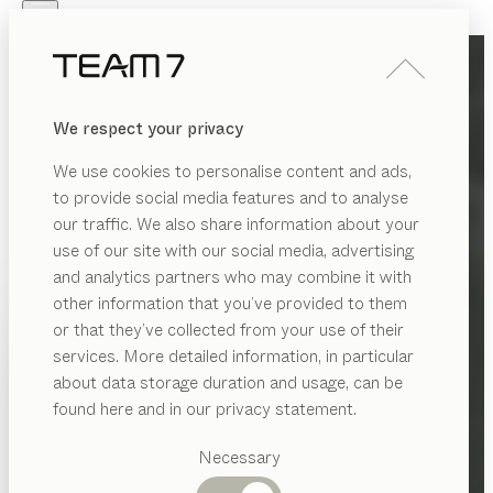
Skip to main content
Skip to page footer
PRODUITS
INSPIRATION
QUI SOMMES-NOUS
We respect your privacy
REVENDEUR
We use cookies to personalise content and ads,
to provide social media features and to analyse
our traffic. We also share information about your
use of our site with our social media, advertising
and analytics partners who may combine it with
other information that you’ve provided to them
PRODUITS
or that they’ve collected from your use of their
services. More detailed information, in particular
INSPIRATION
Catégories
about data storage duration and usage, can be
suggérées
QUI SOMMES-NOUS
found here and in our privacy statement.
Tables
REVENDEUR
Cuisines
Necessary
Rayonnages
Lits