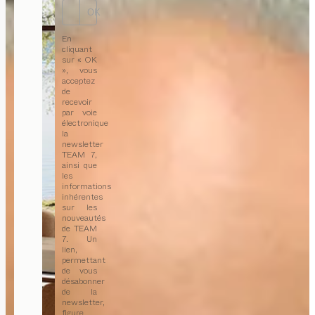
OK
En
cliquant
sur « OK
», vous
acceptez
de
recevoir
par voie
électronique
la
newsletter
TEAM 7,
ainsi que
les
informations
inhérentes
sur les
nouveautés
de TEAM
7. Un
lien,
permettant
de vous
désabonner
de la
newsletter,
figure