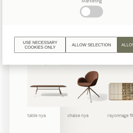
Marketing
Termes
favoris
Artisanat
Autrichien
Design
de
luxe
USE NECESSARY
ALLOW SELECTION
ALLO
TEAM
COOKIES ONLY
7
World
table
nya
chaise
nya
rayonnage
f