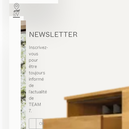
NEWSLETTER
Inscrivez-
vous
pour
être
toujours
informé
de
l’actualité
de
TEAM
7.
OK