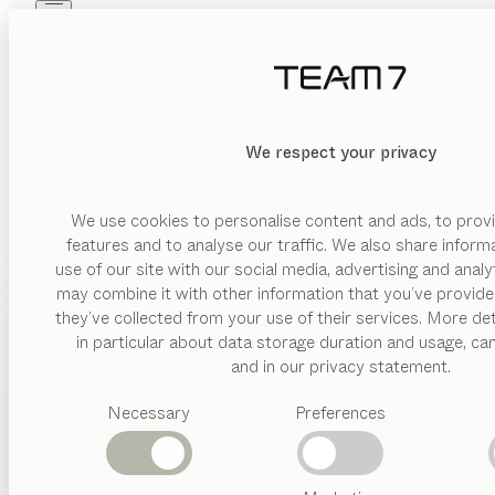
Skip to main content
Skip to page footer
PRODUITS
INSPIRATION
QUI SOMMES-NOUS
REVENDEUR
We respect your privacy
We use cookies to personalise content and ads, to provi
features and to analyse our traffic. We also share inform
use of our site with our social media, advertising and anal
may combine it with other information that you’ve provide
PRODUITS
they’ve collected from your use of their services. More det
in particular about data storage duration and usage, ca
INSPIRATION
Catégories
and in our privacy statement.
suggérées
QUI SOMMES-NOUS
Necessary
Preferences
Tables
Cuisines
REVENDEUR
Rayonnages
Lits