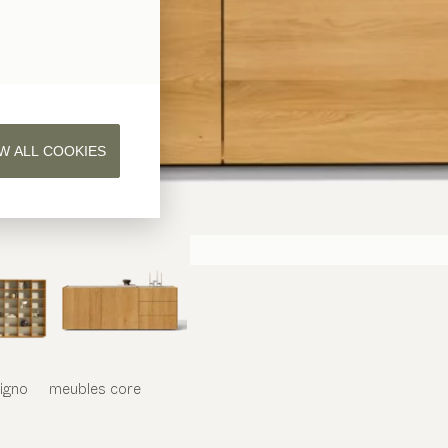
W ALL COOKIES
iligno
meubles
core