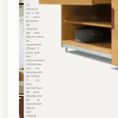
En
cliquant
sur « OK
», vous
acceptez
de
recevoir
par voie
électronique
la
newsletter
TEAM 7,
ainsi que
les
informations
inhérentes
sur les
nouveautés
de TEAM
7. Un
lien,
permettant
de vous
désabonner
de la
newsletter,
figure
sur
chaque