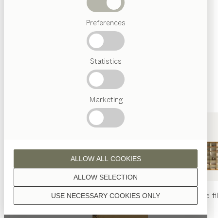
sont traitées à l’huile naturelle.
Termes
Preferences
favoris
Artisanat
Autrichien
Statistics
Design
noyer
de luxe
TEAM
7
World
Marketing
noyer aspect sauvage
ALLOW ALL COOKIES
ALLOW SELECTION
table
nya
chaise
nya
rayonnage
fi
USE NECESSARY COOKIES ONLY
chêne