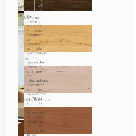
OK
En
chêne fumé
cliquant
sur « OK
», vous
acceptez
de
recevoir
par voie
électronique
la
aulne
newsletter
TEAM 7,
ainsi que
les
informations
inhérentes
sur les
nouveautés
de TEAM
aulne huile blanche
7. Un
lien,
permettant
de vous
désabonner
de la
newsletter,
figure