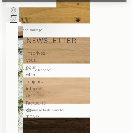
chêne sauvage
NEWSLETTER
Inscrivez-
vous
pour
chêne huile blanche
être
toujours
informé
de
l’actualité
de
chêne sauvage huile blanche
TEAM
7.