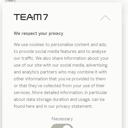
Skip to main content
Skip to page footer
PRODUITS
INSPIRATION
QUI SOMMES-NOUS
We respect your privacy
REVENDEUR
BUFFETS BAS
cubus
We use cookies to personalise content and ads,
de
Sebastian Desch
to provide social media features and to analyse
our traffic. We also share information about your
use of our site with our social media, advertising
L’élégance des buffets cubus s’exprime à travers leur
and analytics partners who may combine it with
pureté. Les lignes épurées sont un véritable hommage
other information that you’ve provided to them
au grain harmonieux du bois et à la perfection de
PRODUITS
or that they’ve collected from your use of their
l’artisanat.
services. More detailed information, in particular
INSPIRATION
TROUVER UN REVENDEUR
Catégories
about data storage duration and usage, can be
suggérées
QUI SOMMES-NOUS
found here and in our privacy statement.
ESSENCES DE BOIS
Tables
REVENDEUR
Cuisines
Necessary
Sauf stipulation contraire, toutes les surfaces en bois
Rayonnages
Lits