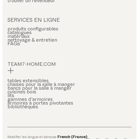
trouver un revendeur
SERVICES EN LIGNE
produits configurables
catalogues
matériaux
nettoyage & entretien
FAQs
TEAM7-HOME.COM
tables extensibles
chaises pour la salle à manger
bancs pour la salle à manger
cuisines bois
lits
gammes d’armoires
armoires à portes pivotantes
bibliothèques
Modifier les langue et adresse
French (France)