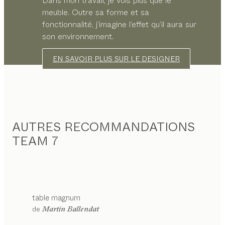
Dans mon travail, je vois plus que le
meuble. Outre sa forme et sa
fonctionnalité, j’imagine l’effet qu’il aura sur
son environnement.
EN SAVOIR PLUS SUR LE DESIGNER
AUTRES RECOMMANDATIONS
TEAM 7
table
magnum
configurable
de
Martin Ballendat