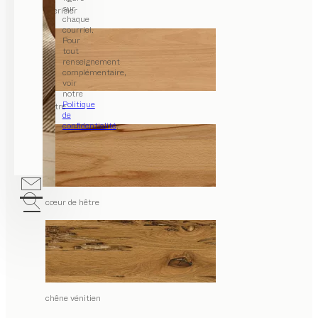
sur
merisier
chaque
courriel.
Pour
tout
renseignement
complémentaire,
voir
notre
Politique
hêtre
de
confidentialité
.
cœur de hêtre
chêne vénitien