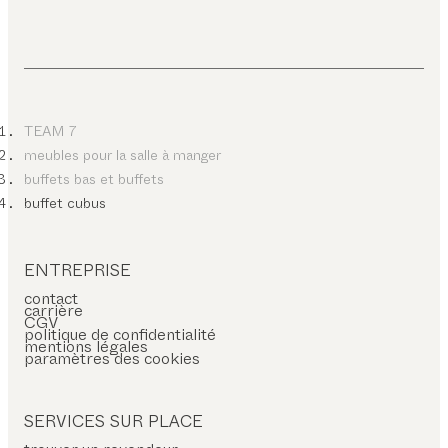
TEAM 7
meubles pour la salle à manger
buffets bas et buffets
buffet cubus
ENTREPRISE
contact
carrière
CGV
politique de confidentialité
mentions légales
paramètres des cookies
SERVICES SUR PLACE