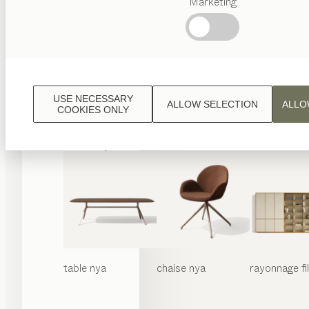
Marketing
Termes
favoris
Artisanat
Autrichien
Design
de
luxe
USE NECESSARY
ALLOW SELECTION
ALLO
TEAM
COOKIES ONLY
7
World
table
nya
chaise
nya
rayonnage
f