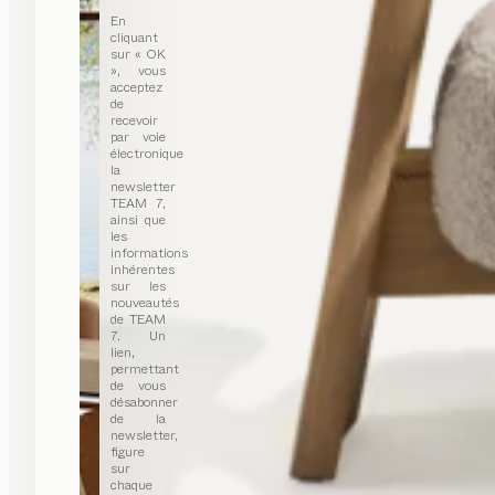
En
cliquant
sur « OK
», vous
acceptez
de
recevoir
par voie
électronique
la
newsletter
TEAM 7,
ainsi que
les
informations
inhérentes
sur les
nouveautés
de TEAM
7. Un
lien,
permettant
de vous
désabonner
de la
newsletter,
figure
sur
chaque