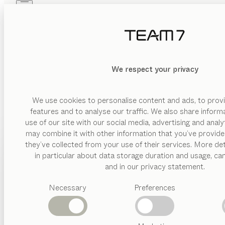
Skip to main content
Skip to page footer
PRODUITS
INSPIRATION
QUI SOMMES-NOUS
REVENDEUR
We respect your privacy
We use cookies to personalise content and ads, to provi
features and to analyse our traffic. We also share inform
use of our site with our social media, advertising and anal
may combine it with other information that you’ve provide
PRODUITS
they’ve collected from your use of their services. More det
in particular about data storage duration and usage, ca
INSPIRATION
Catégories
and in our privacy statement.
suggérées
QUI SOMMES-NOUS
Necessary
Preferences
Tables
Cuisines
REVENDEUR
Rayonnages
Lits