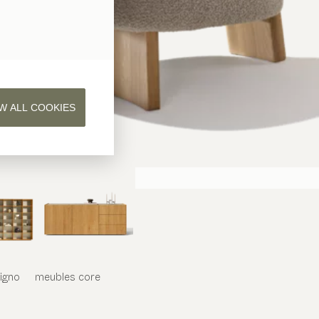
W ALL COOKIES
iligno
meubles
core