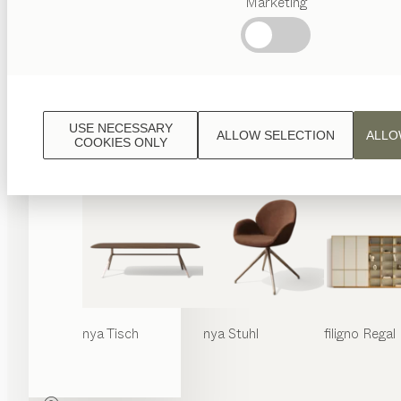
Marketing
Beliebte
Begriffe
Österreichisches
Handwerk
Interior
Design
USE NECESSARY
ALLOW SELECTION
ALLO
TEAM
COOKIES ONLY
7 Welt
nya
Tisch
nya
Stuhl
filigno
Regal