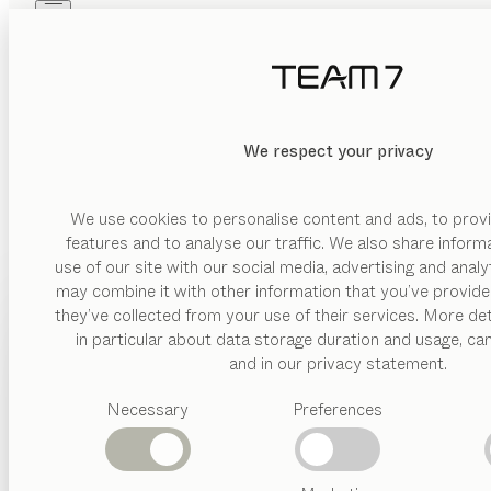
Skip to main content
Skip to page footer
PRODUKTE
INSPIRATION
ÜBER UNS
HÄNDLER
We respect your privacy
We use cookies to personalise content and ads, to provi
features and to analyse our traffic. We also share inform
use of our site with our social media, advertising and anal
may combine it with other information that you’ve provide
PRODUKTE
they’ve collected from your use of their services. More det
in particular about data storage duration and usage, ca
INSPIRATION
Vorgeschlagene
and in our privacy statement.
Kategorien
ÜBER UNS
Necessary
Preferences
Esstische
Küchen
HÄNDLER
Regale
Betten
Abverkauf