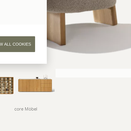
W ALL COOKIES
core
Möbel