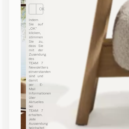
OK
Indem
Sie auf
„OK“
klicken,
stimmen
Sie zu,
dass Sie
mit der
Zusendung
des
TEAM 7
Newsletters
einverstanden
sind und
damit
per E-
Mail
Informationen
über
Aktuelles
bei
TEAM 7
erhalten.
Jede
Aussendung
beinhaltet