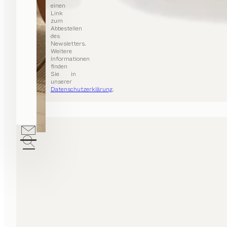
einen
Link
zum
Abbestellen
des
Newsletters.
Weitere
Informationen
finden
Sie in
unserer
Datenschutzerklärung
.