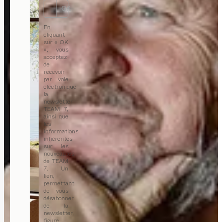
OK
En
cliquant
sur « OK
», vous
acceptez
de
recevoir
par voie
électronique
la
newsletter
TEAM 7,
ainsi que
les
informations
inhérentes
sur les
nouveautés
de TEAM
7. Un
lien,
permettant
de vous
désabonner
de la
newsletter,
figure