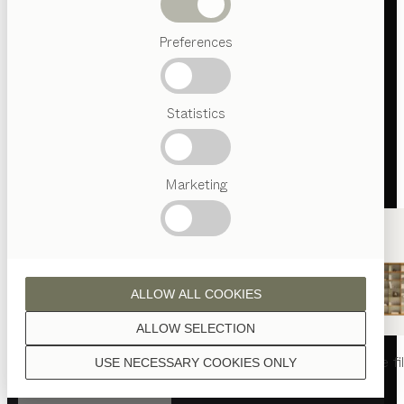
Termes
Preferences
favoris
Artisanat
Autrichien
Statistics
Design
de luxe
TEAM
7
World
Marketing
ALLOW ALL COOKIES
ALLOW SELECTION
table
nya
chaise
nya
rayonnage
fi
USE NECESSARY COOKIES ONLY