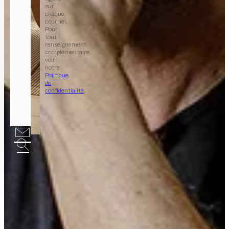
sur
chaque
courriel.
Pour
tout
renseignement
complémentaire,
voir
notre
Politique
de
confidentialité
.