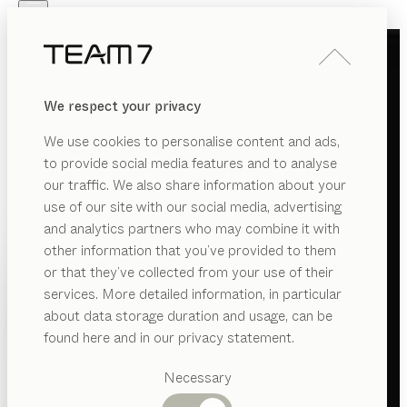
Skip to main content
Skip to page footer
PRODUITS
INSPIRATION
QUI SOMMES-NOUS
We respect your privacy
REVENDEUR
We use cookies to personalise content and ads,
to provide social media features and to analyse
our traffic. We also share information about your
use of our site with our social media, advertising
and analytics partners who may combine it with
other information that you’ve provided to them
PRODUITS
or that they’ve collected from your use of their
services. More detailed information, in particular
INSPIRATION
Catégories
about data storage duration and usage, can be
suggérées
QUI SOMMES-NOUS
found here and in our privacy statement.
Tables
REVENDEUR
Cuisines
Necessary
Rayonnages
Lits