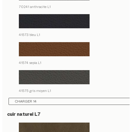
70241 anthracite L1
41573 bleu L1
41574 sepia L1
41575 gris moyen L1
CHARGER 14
cuir naturel L7