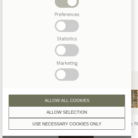
sont traitées à l’huile naturelle.
Termes
Preferences
favoris
Artisanat
Autrichien
Statistics
Design
noyer
de luxe
TEAM
7
World
Marketing
chêne
ALLOW ALL COOKIES
ALLOW SELECTION
table
nya
chaise
nya
rayonnage
fi
USE NECESSARY COOKIES ONLY
chêne huile blanche