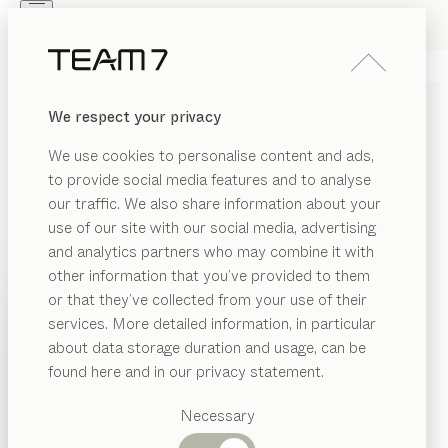
Skip to main content
Skip to page footer
PRODUITS
INSPIRATION
QUI SOMMES-NOUS
We respect your privacy
REVENDEUR
CHAISE
aye
We use cookies to personalise content and ads,
de
Jacob Strobel
to provide social media features and to analyse
our traffic. We also share information about your
use of our site with our social media, advertising
aye est la parfaite symbiose entre le confort et
and analytics partners who may combine it with
l’élégance. Elle se distingue par son design organique
other information that you’ve provided to them
généreux et délicat. Une chaise capitonnée conçue
PRODUITS
or that they’ve collected from your use of their
pour la détente autour de la table.
services. More detailed information, in particular
INSPIRATION
TROUVER UN REVENDEUR
Catégories
about data storage duration and usage, can be
suggérées
QUI SOMMES-NOUS
found here and in our privacy statement.
ESSENCES DE BOIS
Tables
REVENDEUR
Cuisines
Necessary
Sauf stipulation contraire, toutes les surfaces en bois
Rayonnages
Lits