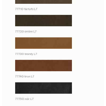
77710 tartufo L7
77720 ombre L7
77730 brandy L7
77740 brun L7
77750 noir L7