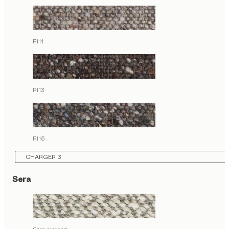
RI11
RI13
RI16
CHARGER 3
Sera