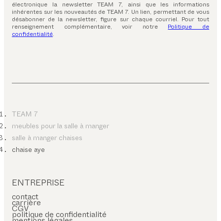
électronique la newsletter TEAM 7, ainsi que les informations
inhérentes sur les nouveautés de TEAM 7. Un lien, permettant de vous
désabonner de la newsletter, figure sur chaque courriel. Pour tout
renseignement complémentaire, voir notre
Politique de
confidentialité
.
TEAM 7
meubles pour la salle à manger
salle à manger chaises
chaise aye
ENTREPRISE
contact
carrière
CGV
politique de confidentialité
mentions légales