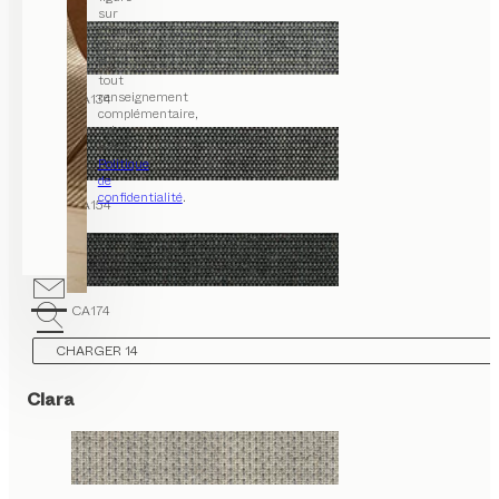
sur
chaque
courriel.
Pour
tout
renseignement
CA134
complémentaire,
voir
notre
Politique
de
confidentialité
.
CA154
CA174
CHARGER 14
Clara