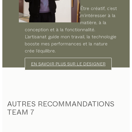
Être créatif, c’est
m’intéresser à la
matière, à la
conception et à la fonctionnalité.
L’artisanat guide mon travail, la technologie
booste mes performances et la nature
crée l’équilibre.
EN SAVOIR PLUS SUR LE DESIGNER
AUTRES RECOMMANDATIONS
TEAM 7