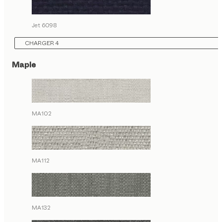
Jet 6098
CHARGER 4
Maple
MA102
MA112
MA132