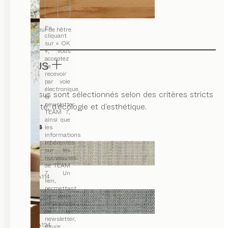
OK
En
cœur de hêtre
cliquant
sur « OK
», vous
acceptez
TISSUS
de
recevoir
par voie
électronique
Nos tissus sont sélectionnés selon des critères stricts
la
newsletter
de qualité, d’écologie et d’esthétique.
TEAM 7,
ainsi que
Canvas
les
informations
inhérentes
sur les
nouveautés
de TEAM
7. Un
CA114
lien,
permettant
de vous
désabonner
de la
newsletter,
CA124
figure