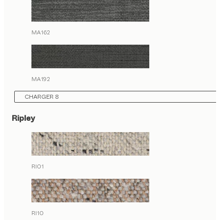
MA162
MA192
CHARGER 8
Ripley
RI01
RI10