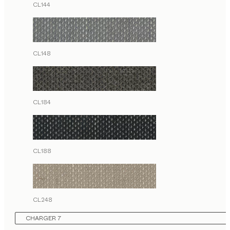
CL144
CL148
CL184
CL188
CL248
CHARGER 7