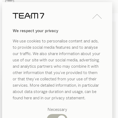
Skip to main content
Skip to page footer
PRODUITS
INSPIRATION
QUI SOMMES-NOUS
We respect your privacy
REVENDEUR
TABLE
nox
We use cookies to personalise content and ads,
de
Jacob Strobel
to provide social media features and to analyse
our traffic. We also share information about your
use of our site with our social media, advertising
nox marie subtilement les matériaux imposants et
and analytics partners who may combine it with
l’alternance des bords carrés et arrondis. Fixe ou
other information that you’ve provided to them
extensible, elle doit son caractère authentique à la
PRODUITS
or that they’ve collected from your use of their
puissance du bois noble et à l’élégance de l’acier froid.
services. More detailed information, in particular
INSPIRATION
TROUVER UN REVENDEUR
Catégories
about data storage duration and usage, can be
suggérées
QUI SOMMES-NOUS
found here and in our privacy statement.
ESSENCES DE BOIS
Tables
REVENDEUR
Cuisines
Necessary
Sauf stipulation contraire, toutes les surfaces en bois
Rayonnages
Lits