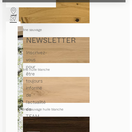
chêne sauvage
NEWSLETTER
Inscrivez-
vous
pour
chêne huile blanche
être
toujours
informé
de
l’actualité
de
chêne sauvage huile blanche
TEAM
7.