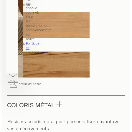
sur
merisier
chaque
courriel.
Pour
tout
renseignement
complémentaire,
voir
notre
Politique
hêtre
de
confidentialité
.
cœur de hêtre
COLORIS MÉTAL
Plusieurs coloris métal pour personnaliser davantage
vos aménagements.