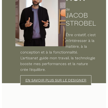
de
JACOB
STROBEL
Être créatif, c’est
m’intéresser à la
matière, à la
conception et à la fonctionnalité.
L’artisanat guide mon travail, la technologie
booste mes performances et la nature
crée l’équilibre.
EN SAVOIR PLUS SUR LE DESIGNER