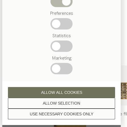
sont traitées à l’huile naturelle.
Termes
Preferences
favoris
Artisanat
Autrichien
Statistics
Design
noyer
de luxe
TEAM
7
World
Marketing
noyer aspect sauvage
ALLOW ALL COOKIES
ALLOW SELECTION
table
nya
chaise
nya
rayonnage
fi
USE NECESSARY COOKIES ONLY
chêne