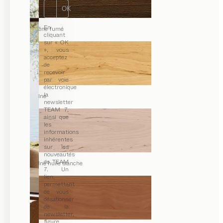
OK
En
chêne fumé
cliquant
sur « OK
», vous
acceptez
de
recevoir
par voie
électronique
la
aulne
newsletter
TEAM 7,
ainsi que
les
informations
inhérentes
sur les
nouveautés
de TEAM
aulne huile blanche
7. Un
lien,
permettant
de vous
désabonner
de la
newsletter,
figure