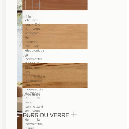
OK
En
merisier
cliquant
sur « OK
», vous
acceptez
de
recevoir
par voie
électronique
la
hêtre
newsletter
TEAM 7,
ainsi que
les
informations
inhérentes
sur les
nouveautés
de TEAM
cœur de hêtre
7. Un
lien,
permettant
de vous
COULEURS DU VERRE
désabonner
de la
newsletter,
figure