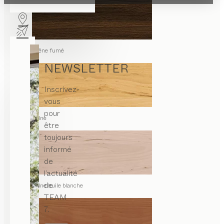
chêne fumé
NEWSLETTER
Inscrivez-
vous
pour
aulne
être
toujours
informé
de
l’actualité
de
aulne huile blanche
TEAM
7.