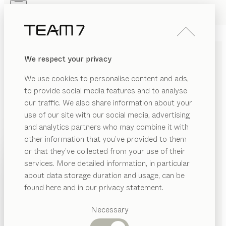
Skip to main content
Skip to page footer
PRODUITS
INSPIRATION
QUI SOMMES-NOUS
We respect your privacy
REVENDEUR
TABLE DE CHEVET
sesam
We use cookies to personalise content and ads,
de
Karl Auer
to provide social media features and to analyse
our traffic. We also share information about your
use of our site with our social media, advertising
Tout comme le lit de cette collection, la table de
and analytics partners who may combine it with
chevet sesam incarne les valeurs durables de
other information that you’ve provided to them
l’artisanat et du design. Un meuble traditionnel pour
PRODUITS
or that they’ve collected from your use of their
une chambre à coucher douillette et naturelle.
services. More detailed information, in particular
INSPIRATION
TROUVER UN REVENDEUR
Catégories
about data storage duration and usage, can be
suggérées
QUI SOMMES-NOUS
found here and in our privacy statement.
ESSENCES DE BOIS
Tables
REVENDEUR
Cuisines
Necessary
Sauf stipulation contraire, toutes les surfaces en bois
Rayonnages
Lits