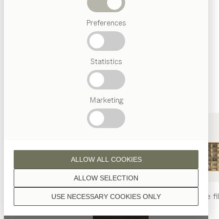
sont traitées à l’huile naturelle.
Termes
Preferences
favoris
Artisanat
Autrichien
Statistics
Design
noyer
de luxe
TEAM
7
World
Marketing
chêne
ALLOW ALL COOKIES
ALLOW SELECTION
table
nya
chaise
nya
rayonnage
fi
USE NECESSARY COOKIES ONLY
chêne huile blanche