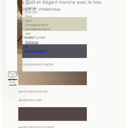
Le verre froid et élégant tranche avec le bois
sur
chaque
authentique et chaleureux.
courriel.
Pour
tout
renseignement
complémentaire,
voir
verre coloré grège
notre
Politique
de
confidentialité
.
verre coloré anthracite
verre coloré bronze
seulement mat
verre coloré brun foncé