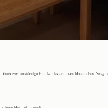
ttisch wertbeständige Handwerkskunst und klassisches Design aus
t reinem Naturöl veredelt.