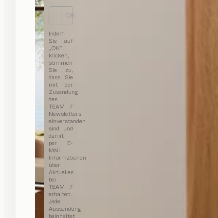
OK
Indem
Sie auf
„OK“
klicken,
stimmen
Sie zu,
dass Sie
mit der
Zusendung
des
TEAM 7
Newsletters
einverstanden
sind und
damit
per E-
Mail
Informationen
über
Aktuelles
bei
TEAM 7
erhalten.
Jede
Aussendung
beinhaltet