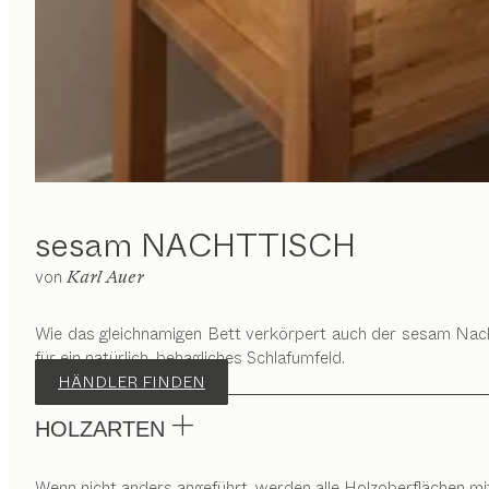
sesam
NACHTTISCH
von
Karl Auer
Wie das gleichnamigen Bett verkörpert auch der sesam Nach
für ein natürlich, behagliches Schlafumfeld.
HÄNDLER FINDEN
HOLZARTEN
Wenn nicht anders angeführt, werden alle Holzoberflächen mi