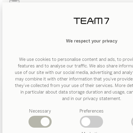
Skip to main content
Skip to page footer
PRODUKTE
INSPIRATION
ÜBER UNS
HÄNDLER
We respect your privacy
We use cookies to personalise content and ads, to provi
features and to analyse our traffic. We also share inform
use of our site with our social media, advertising and anal
may combine it with other information that you’ve provide
PRODUKTE
they’ve collected from your use of their services. More det
in particular about data storage duration and usage, ca
INSPIRATION
Vorgeschlagene
and in our privacy statement.
Kategorien
ÜBER UNS
Necessary
Preferences
Esstische
Küchen
HÄNDLER
Regale
Betten
Abverkauf