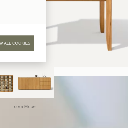
W ALL COOKIES
core
Möbel