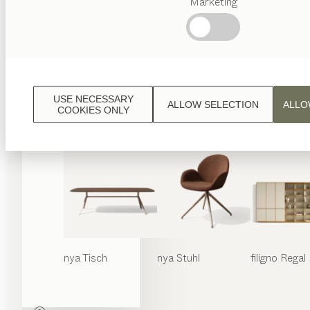
Marketing
Beliebte
Begriffe
Österreichisches
Handwerk
Interior
Design
USE NECESSARY
ALLOW SELECTION
ALLO
TEAM
COOKIES ONLY
7 Welt
nya
Tisch
nya
Stuhl
filigno
Regal