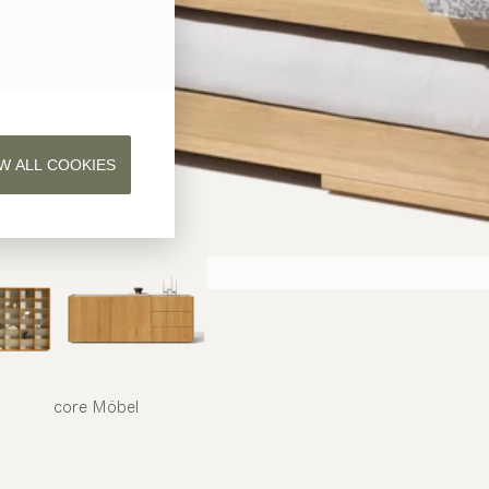
W ALL COOKIES
core
Möbel