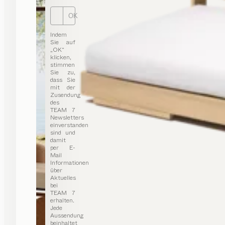
OK
Indem
Sie auf
„OK“
klicken,
stimmen
Sie zu,
dass Sie
mit der
Zusendung
des
TEAM 7
Newsletters
einverstanden
sind und
damit
per E-
Mail
Informationen
über
Aktuelles
bei
TEAM 7
erhalten.
Jede
Aussendung
beinhaltet