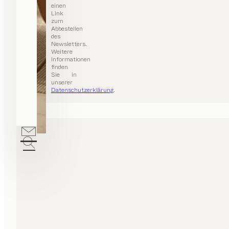
einen
Link
zum
Abbestellen
des
Newsletters.
Weitere
Informationen
finden
Sie in
unserer
Datenschutzerklärung
.