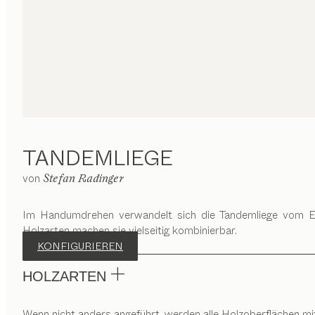
TANDEMLIEGE
von
Stefan Radinger
Im Handumdrehen verwandelt sich die Tandemliege vom Ei
Holzarten machen sie vielseitig kombinierbar.
KONFIGURIEREN
HOLZARTEN
Wenn nicht anders angeführt, werden alle Holzoberflächen mi