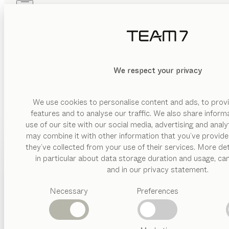
Skip to main content
Skip to page footer
PRODUKTE
INSPIRATION
ÜBER UNS
HÄNDLER
We respect your privacy
We use cookies to personalise content and ads, to provi
features and to analyse our traffic. We also share inform
use of our site with our social media, advertising and anal
may combine it with other information that you’ve provide
PRODUKTE
they’ve collected from your use of their services. More det
in particular about data storage duration and usage, ca
INSPIRATION
Vorgeschlagene
and in our privacy statement.
Kategorien
ÜBER UNS
Necessary
Preferences
Esstische
Küchen
HÄNDLER
Regale
Betten
Abverkauf