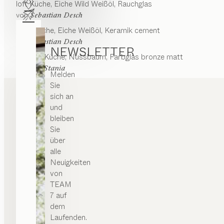
loft
Küche
Eiche Wild Weißöl, Rauchglas
Königsbrücker Straße 45
von
01099 Dresden
Sebastian Desch
Deutschland
linee
Küche
Eiche Weißöl, Keramik cement
ESSEN | WOHNEN | SCHLAFEN | KIND | KÜCHE
von
Sebastian Desch
NEWSLETTER
k7, linee
Küche
Nussbaum, Farbglas bronze matt
Routenplaner
0049/351/8044209
von
Kai Stania
Melden
info@trollhus-dresden.de
Sie
trollhus.de
sich an
und
bleiben
Sie
Möbel Weber GmbH
über
PREMIUM-HÄNDLER
alle
Neuigkeiten
Karl-Liebknecht-Straße 9
von
04107 Leipzig
TEAM
Deutschland
7 auf
ESSEN | WOHNEN | SCHLAFEN | KIND | KÜCHE
dem
Laufenden.
Routenplaner