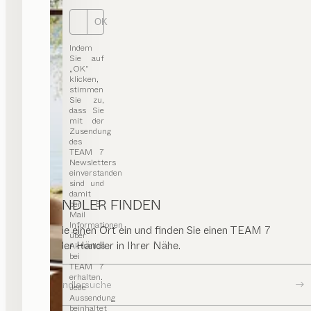
0049/341/213/1982
OK
info@moebelweber.de
moebelweber.de
Indem
Sie auf
„OK“
klicken,
stimmen
Tuffner Möbelgalerie
Sie zu,
dass Sie
mit der
HÄNDLER
Zusendung
des
Schneeberger Str. 8
TEAM 7
Newsletters
08134 Langenweißbach
einverstanden
Deutschland
sind und
damit
ESSEN | WOHNEN | SCHLAFEN | KIND | KÜCHE
HÄNDLER FINDEN
per E-
Mail
Routenplaner
Informationen
Geben Sie einen Ort ein und finden Sie einen TEAM 7
über
0376/032098
Store oder Händler in Ihrer Nähe.
Aktuelles
kuchenhaus@tuffner.de
bei
TEAM 7
erhalten.
Zur Händlersuche
Jede
Aussendung
beinhaltet