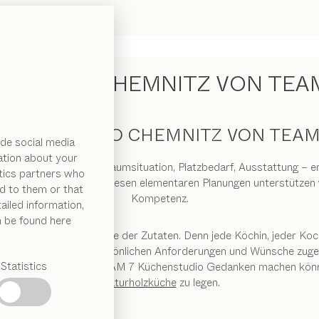
CHEN IN CHEMNITZ VON TEA
ÜCHENSTUDIO CHEMNITZ VON TEAM
de social media
ation about your
inzelnen Kochbereiche, Raumsituation, Platzbedarf, Ausstattung –
ytics partners who
ts mehr im Wege. Bei diesen elementaren Planungen unterstützen w
d to them or that
Kompetenz.
ailed information,
n be found here
r Küche alles eine Frage der Zutaten. Denn jede Köchin, jeder Koch 
he perfekt auf Ihre persönlichen Anforderungen und Wünsche zuges
Statistics
ngsgespräch in einem TEAM 7 Küchenstudio Gedanken machen können
Naturholzküche
zu legen.