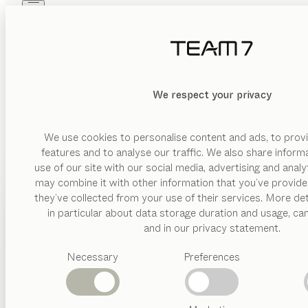
Skip to main content
Skip to page footer
PRODUKTE
INSPIRATION
ÜBER UNS
KÜ
HÄNDLER
We respect your privacy
K
We use cookies to personalise content and ads, to provi
Tuffner Möbelgalerie
features and to analyse our traffic. We also share inform
Ergonomie, die Aufteilung und die richtigen Abstände der e
PREMIUM-HÄNDLER
use of our site with our social media, advertising and anal
sind, steht einem uneingeschränkten Kochvergnügen nich
may combine it with other information that you’ve provide
Am Walkgraben 13
PRODUKTE
they’ve collected from your use of their services. More det
09119 Chemnitz
in particular about data storage duration and usage, ca
Deutschland
INSPIRATION
Vorgeschlagene
Wie beim Kochen ist auch bei der Planung und Gestaltung Ihre
and in our privacy statement.
ESSEN | WOHNEN | SCHLAFEN | KIND | KÜCHE
Kategorien
und hat spezielle Stauraumbedürfnisse. Daher sollte die Küc
ÜBER UNS
Necessary
Preferences
Fragestellungen, über die Sie sich schon vor dem Beratu
Routenplaner
Esstische
Küchen
HÄNDLER
+49 371 356016 0
Regale
chemnitz@tuffner.de
Betten
nya
Küche
Eiche geräuchert, MDi umbra marrón
tuffner.de
Abverkauf