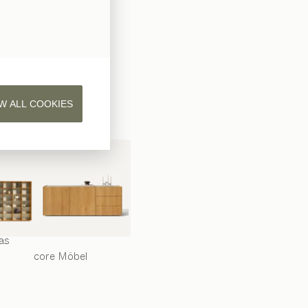
as
W ALL COOKIES
as
core
Möbel