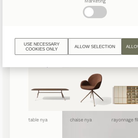
Marketing
Termes
favoris
Artisanat
Autrichien
Design
de
luxe
USE NECESSARY
ALLOW SELECTION
ALLO
TEAM
COOKIES ONLY
7
World
table
nya
chaise
nya
rayonnage
f