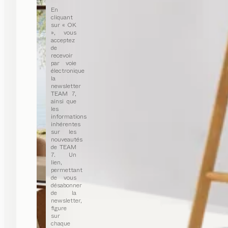
En
cliquant
sur « OK
», vous
acceptez
de
recevoir
par voie
électronique
la
newsletter
TEAM 7,
ainsi que
les
informations
inhérentes
sur les
nouveautés
de TEAM
7. Un
lien,
permettant
de vous
désabonner
de la
newsletter,
figure
sur
chaque