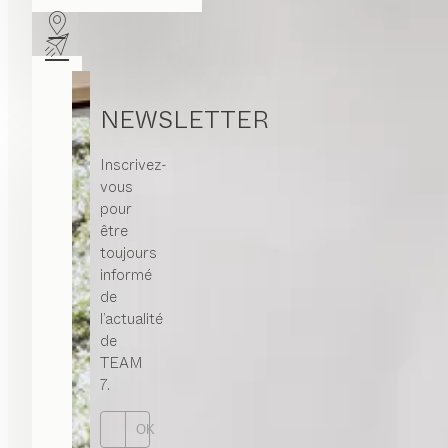
NEWSLETTER
Inscrivez-
vous
pour
être
toujours
informé
de
l’actualité
de
TEAM
7.
OK