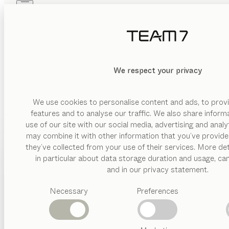
Skip to main content
Skip to page footer
PRODUITS
INSPIRATION
QUI SOMMES-NOUS
REVENDEUR
We respect your privacy
We use cookies to personalise content and ads, to provi
features and to analyse our traffic. We also share inform
use of our site with our social media, advertising and anal
may combine it with other information that you’ve provide
PRODUITS
they’ve collected from your use of their services. More det
in particular about data storage duration and usage, ca
INSPIRATION
Catégories
and in our privacy statement.
suggérées
QUI SOMMES-NOUS
Necessary
Preferences
Tables
Cuisines
REVENDEUR
Rayonnages
Lits