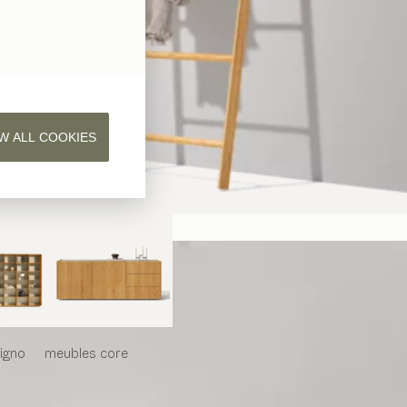
W ALL COOKIES
iligno
meubles
core