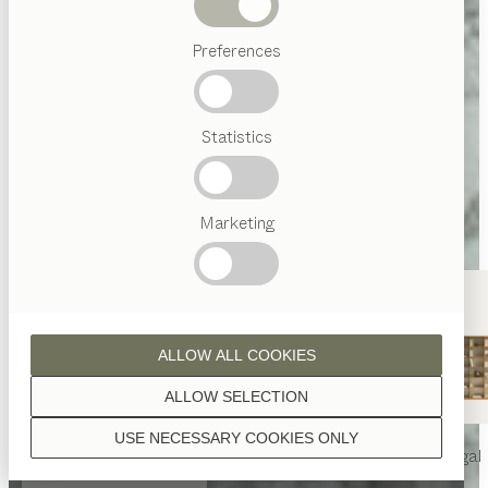
Abverkauf
Preferences
Beliebte
Begriffe
Österreichisches
Statistics
Handwerk
Interior
Design
TEAM
7
Marketing
Welt
ALLOW ALL COOKIES
ALLOW SELECTION
USE NECESSARY COOKIES ONLY
nya
Tisch
nya
Stuhl
filigno
Regal