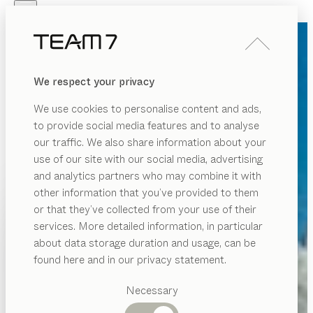
Skip to main content
Skip to page footer
PRODUKTE
INSPIRATION
ÜBER UNS
We respect your privacy
HÄNDLER
We use cookies to personalise content and ads,
to provide social media features and to analyse
our traffic. We also share information about your
use of our site with our social media, advertising
and analytics partners who may combine it with
other information that you’ve provided to them
PRODUKTE
or that they’ve collected from your use of their
services. More detailed information, in particular
INSPIRATION
Vorgeschlagene
about data storage duration and usage, can be
Kategorien
ÜBER UNS
found here and in our privacy statement.
Esstische
HÄNDLER
Küchen
Necessary
Regale
Betten