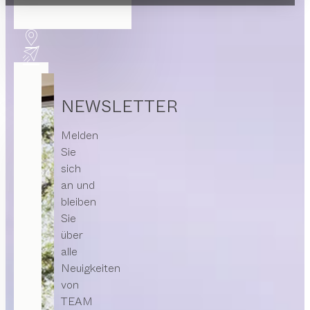
NEWSLETTER
Melden
Sie
sich
an und
bleiben
Sie
über
alle
Neuigkeiten
von
TEAM