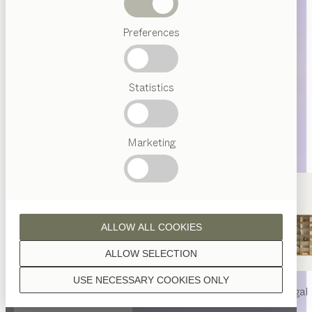
Abverkauf
Preferences
Beliebte
Begriffe
Österreichisches
Statistics
Handwerk
Interior
Design
TEAM
7
Marketing
Welt
ALLOW ALL COOKIES
ALLOW SELECTION
USE NECESSARY COOKIES ONLY
nya
Tisch
nya
Stuhl
filigno
Regal