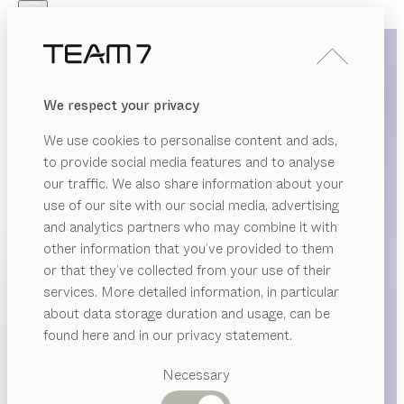
Skip to main content
Skip to page footer
PRODUKTE
INSPIRATION
ÜBER UNS
We respect your privacy
HÄNDLER
We use cookies to personalise content and ads,
to provide social media features and to analyse
our traffic. We also share information about your
use of our site with our social media, advertising
and analytics partners who may combine it with
other information that you’ve provided to them
PRODUKTE
or that they’ve collected from your use of their
services. More detailed information, in particular
INSPIRATION
Vorgeschlagene
about data storage duration and usage, can be
Kategorien
ÜBER UNS
found here and in our privacy statement.
Esstische
HÄNDLER
Küchen
Necessary
Regale
Betten