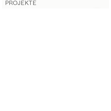
PROJEKTE
Vorgeschlagene Kategorien
Esstische
Küchen
Regale
Betten
Abverkauf