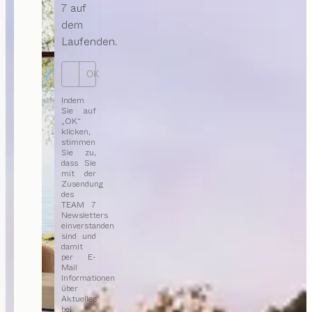
7 auf
dem
Laufenden.
OK
Indem
Sie auf
„OK“
klicken,
stimmen
Sie zu,
dass Sie
mit der
Zusendung
des
TEAM 7
Newsletters
einverstanden
sind und
damit
per E-
Mail
Informationen
über
Aktuelles
bei