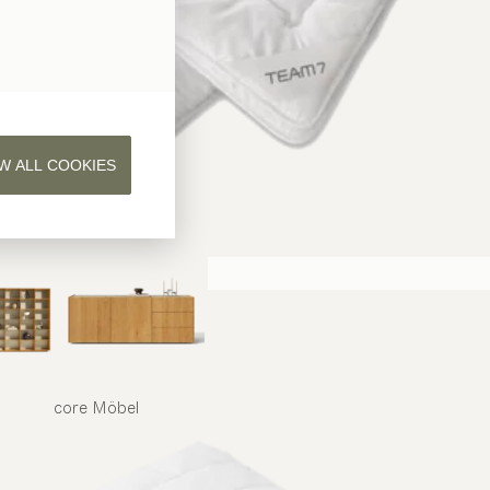
W ALL COOKIES
core
Möbel