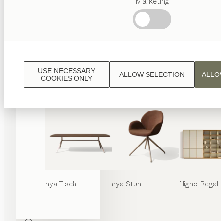
Marketing
Beliebte
Begriffe
Österreichisches
Handwerk
Interior
Design
USE NECESSARY
ALLOW SELECTION
ALLO
TEAM
COOKIES ONLY
7 Welt
nya
Tisch
nya
Stuhl
filigno
Regal