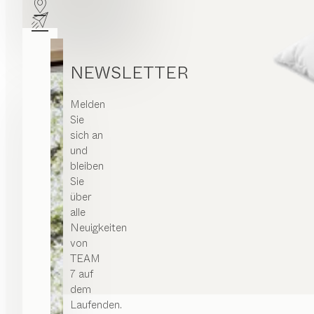
NEWSLETTER
Melden
Sie
sich an
und
bleiben
Sie
über
alle
Neuigkeiten
von
TEAM
7 auf
dem
Laufenden.