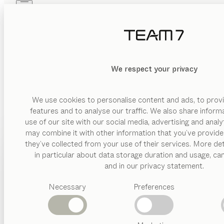
Skip to main content
Skip to page footer
PRODUKTE
INSPIRATION
ÜBER UNS
HÄNDLER
We respect your privacy
We use cookies to personalise content and ads, to provi
features and to analyse our traffic. We also share inform
use of our site with our social media, advertising and anal
may combine it with other information that you’ve provide
PRODUKTE
they’ve collected from your use of their services. More det
in particular about data storage duration and usage, ca
INSPIRATION
Vorgeschlagene
and in our privacy statement.
Kategorien
ÜBER UNS
Necessary
Preferences
Esstische
Küchen
HÄNDLER
Regale
Betten
Abverkauf