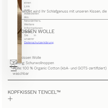
einen
Link
zum
Vollendet wird Ihr Schlafgenuss mit unseren Kissen, d
Abbestellen
des
Newsletters.
Weitere
Informationen
KOPFKISSEN WOLLE
finden
Sie in
unserer
Datenschutzerklärung
.
Kopfkissen Wolle
Füllung: Schurwollnoppen
Hülle: 100 % Organic Cotton (kbA- und GOTS-zertifiziert)
waschbar
KOPFKISSEN TENCEL™