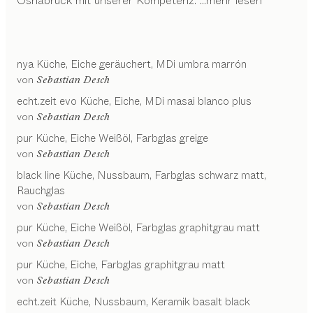
Osnabrück mit unserer Kompetenz.
...mehr lesen
nya
Küche
Eiche geräuchert, MDi umbra marrón
von
Sebastian Desch
echt.zeit evo
Küche
Eiche, MDi masai blanco plus
von
Sebastian Desch
pur
Küche
Eiche Weißöl, Farbglas greige
von
Sebastian Desch
black line
Küche
Nussbaum, Farbglas schwarz matt,
Rauchglas
von
Sebastian Desch
pur
Küche
Eiche Weißöl, Farbglas graphitgrau matt
von
Sebastian Desch
pur
Küche
Eiche, Farbglas graphitgrau matt
von
Sebastian Desch
echt.zeit
Küche
Nussbaum, Keramik basalt black