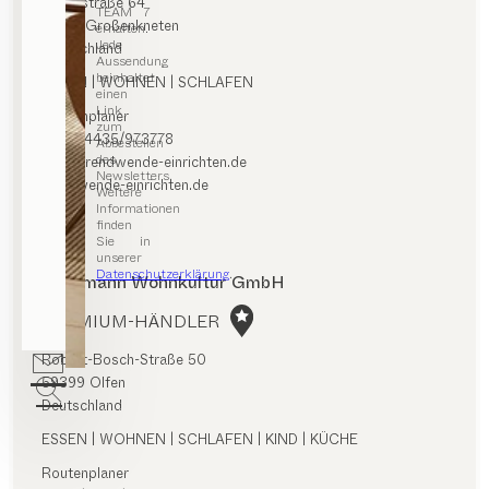
Hauptstraße 64
TEAM 7
26197 Großenkneten
erhalten.
Jede
Deutschland
Aussendung
beinhaltet
ESSEN | WOHNEN | SCHLAFEN
einen
Link
Routenplaner
zum
0049/4435/973778
Abbestellen
des
info@trendwende-einrichten.de
Newsletters.
trendwende-einrichten.de
Weitere
Informationen
finden
Sie in
unserer
Datenschutzerklärung
.
Lackmann Wohnkultur GmbH
PREMIUM-HÄNDLER
Robert-Bosch-Straße 50
59399 Olfen
Deutschland
ESSEN | WOHNEN | SCHLAFEN | KIND | KÜCHE
Routenplaner