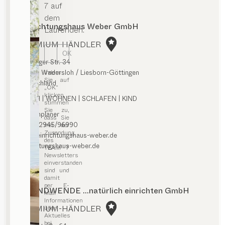
7 auf
dem
Einrichtungshaus Weber GmbH
Laufenden.
PREMIUM-HÄNDLER
OK
Göttinger Str. 34
Indem
59329 Wadersloh / Liesborn-Göttingen
Sie auf
Deutschland
„OK“
klicken,
ESSEN | WOHNEN | SCHLAFEN | KIND
stimmen
Sie zu,
Routenplaner
dass Sie
0049/2945/96990
mit der
Zusendung
info@einrichtungshaus-weber.de
des
einrichtungshaus-weber.de
TEAM 7
Newsletters
einverstanden
sind und
damit
per E-
TRENDWENDE ...natürlich einrichten GmbH
Mail
Informationen
PREMIUM-HÄNDLER
über
Aktuelles
bei