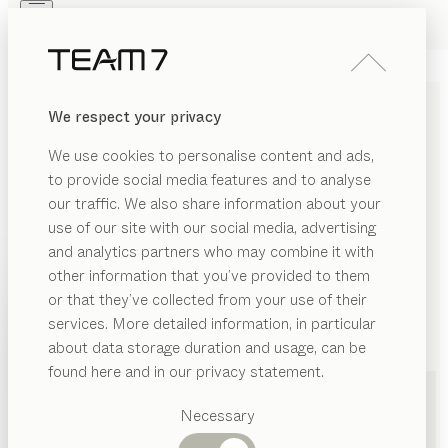
Skip to main content
Skip to page footer
PRODUKTE
INSPIRATION
ÜBER UNS
We respect your privacy
HÄNDLER
We use cookies to personalise content and ads,
KÜCHEN IN OSNABRÜCK
to provide social media features and to analyse
our traffic. We also share information about your
VON TEAM 7
use of our site with our social media, advertising
and analytics partners who may combine it with
LISTE
other information that you’ve provided to them
PRODUKTE
or that they’ve collected from your use of their
KARTE
services. More detailed information, in particular
INSPIRATION
Vorgeschlagene
about data storage duration and usage, can be
Kategorien
ÜBER UNS
found here and in our privacy statement.
Esstische
HÄNDLER
Küchen
Dransmann Home Company GmbH
Necessary
Regale
Betten