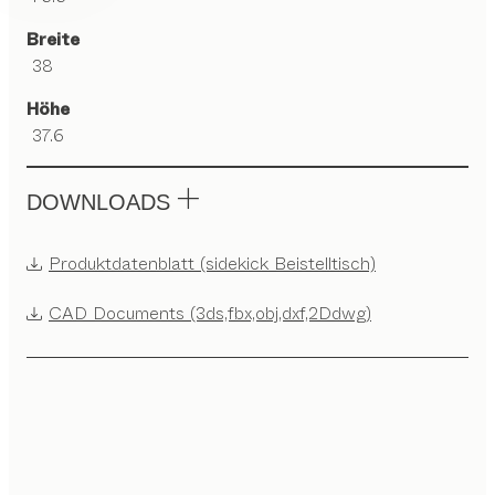
Breite
38
Höhe
37.6
DOWNLOADS
Produktdatenblatt (sidekick Beistelltisch)
CAD Documents (3ds,fbx,obj,dxf,2Ddwg)