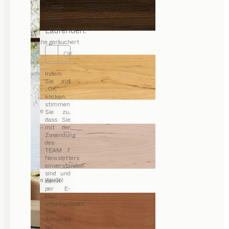
7 auf
dem
Laufenden.
Eiche geräuchert
OK
Indem
Sie auf
„OK“
klicken,
stimmen
Erle
Sie zu,
dass Sie
mit der
Zusendung
des
TEAM 7
Newsletters
einverstanden
sind und
Erle Weißöl
damit
per E-
Mail
Informationen
über
Aktuelles
bei