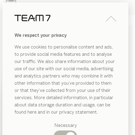
Skip to main content
Skip to page footer
PRODUKTE
INSPIRATION
ÜBER UNS
We respect your privacy
HÄNDLER
sidekick
BEISTELLTISCH
We use cookies to personalise content and ads,
von
to provide social media features and to analyse
Stefan Radinger
our traffic. We also share information about your
use of our site with our social media, advertising
Als smartobject konzipiert, passt sich sidekick
and analytics partners who may combine it with
individuellen Anforderungen an. Das klare und ebenso
other information that you’ve provided to them
geniale Design ermöglicht eine breite Palette an
PRODUKTE
or that they’ve collected from your use of their
Anwendungen, ob stehend als Beistelltisch oder
services. More detailed information, in particular
INSPIRATION
liegend als Couchtisch.
Vorgeschlagene
about data storage duration and usage, can be
KONFIGURIEREN
Kategorien
ÜBER UNS
found here and in our privacy statement.
Esstische
HOLZARTEN
HÄNDLER
Küchen
Necessary
Regale
Betten