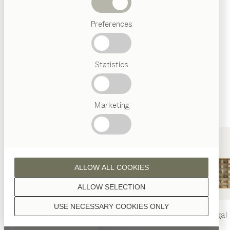
Wenn nicht anders angeführt, werden alle
Abverkauf
Holzoberflächen mit reinem Naturöl veredelt.
Preferences
Beliebte
Begriffe
Österreichisches
Statistics
Handwerk
Interior
Design
Nussbaum
TEAM
7
Marketing
Welt
Nussbaum Wild
ALLOW ALL COOKIES
ALLOW SELECTION
USE NECESSARY COOKIES ONLY
nya
Tisch
nya
Stuhl
filigno
Regal
Eiche