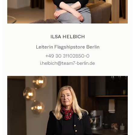
ILSA HELBICH
Leiterin Flagshipstore Berlin
+49 30 31102850-0
i.helbich@team7-berlin.de