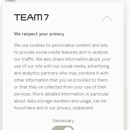
Skip to main content
Skip to page footer
PRODUKTE
INSPIRATION
ÜBER UNS
We respect your privacy
HÄNDLER
We use cookies to personalise content and ads,
to provide social media features and to analyse
our traffic. We also share information about your
use of our site with our social media, advertising
and analytics partners who may combine it with
other information that you’ve provided to them
PRODUKTE
+49 30 31102850
or that they’ve collected from your use of their
services. More detailed information, in particular
INSPIRATION
Vorgeschlagene
about data storage duration and usage, can be
Kategorien
ÜBER UNS
found here and in our privacy statement.
Esstische
HÄNDLER
Küchen
Necessary
Regale
Betten