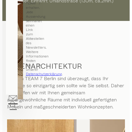
gegenüber, Einfahrt Uhlandstraße (130m, ca.2min.)
TEAM 7
erhalten.
Jede
Aussendung
beinhaltet
einen
Link
zum
Abbestellen
des
Newsletters.
Weitere
Informationen
finden
INNENARCHITEKTUR
Sie in
unserer
Datenschutzerklärung
.
Wir von
TEAM 7 Berlin
sind überzeugt, dass Ihr
Zuhause so einzigartig sein sollte wie Sie selbst. Daher
erschaffen wir mit Ihnen gemeinsam
außergewöhnliche Räume mit individuell gefertigten
Möbeln und maßgeschneiderten Wohnkonzepten.