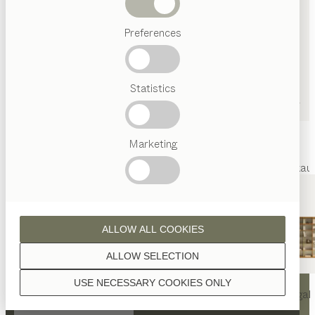
Abverkauf
Preferences
Beliebte
Begriffe
Österreichisches
Statistics
Handwerk
Interior
Design
TEAM
7
Marketing
Welt
Innenarchitektur
Referenzen
Kontakt
Team
Marken
Abverkau
ALLOW ALL COOKIES
ALLOW SELECTION
KONTAKT
USE NECESSARY COOKIES ONLY
nya
Tisch
nya
Stuhl
filigno
Regal
TEAM 7 Berlin