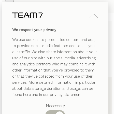
Skip to main content
Skip to page footer
PRODUKTE
INSPIRATION
ÜBER UNS
We respect your privacy
HÄNDLER
We use cookies to personalise content and ads,
to provide social media features and to analyse
our traffic. We also share information about your
use of our site with our social media, advertising
and analytics partners who may combine it with
other information that you’ve provided to them
PRODUKTE
+49 69 4800450
or that they’ve collected from your use of their
services. More detailed information, in particular
INSPIRATION
Vorgeschlagene
about data storage duration and usage, can be
Kategorien
ÜBER UNS
found here and in our privacy statement.
Esstische
HÄNDLER
Küchen
Necessary
Regale
Betten