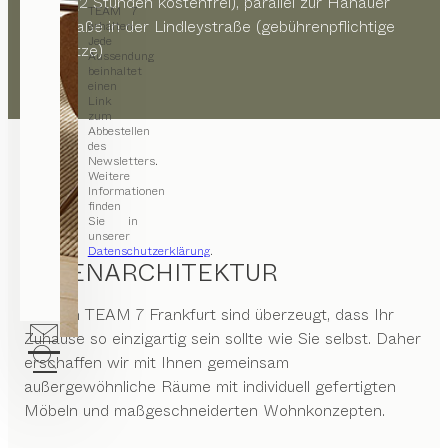
Straße (2 Stunden kostenfrei), parallel zur Hanauer
TEAM 7
Landstraße in der Lindleystraße (gebührenpflichtige
erhalten.
Jede
Parkplätze)
Aussendung
beinhaltet
einen
Link
zum
Abbestellen
des
Newsletters.
Weitere
Informationen
finden
Sie in
unserer
Datenschutzerklärung
.
INNENARCHITEKTUR
Wir von
TEAM 7 Frankfurt
sind überzeugt, dass Ihr
Zuhause so einzigartig sein sollte wie Sie selbst. Daher
erschaffen wir mit Ihnen gemeinsam
außergewöhnliche Räume mit individuell gefertigten
Möbeln und maßgeschneiderten Wohnkonzepten.