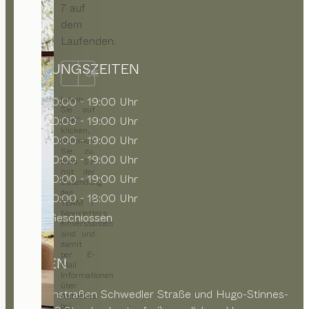
7 auf
dem
Laufenden.
ÖFFNUNGSZEITEN
OK
Indem
MO
10:00 - 19:00 Uhr
Sie auf
DI
10:00 - 19:00 Uhr
„OK“
klicken,
MI
10:00 - 19:00 Uhr
stimmen
Sie zu,
DO
10:00 - 19:00 Uhr
dass Sie
mit der
FR
10:00 - 19:00 Uhr
Zusendung
des
SA
10:00 - 18:00 Uhr
TEAM 7
Newsletters
SO
Geschlossen
einverstanden
sind und
damit
per E-
PARKEN
Mail
Informationen
über
In Seitenstraßen Schwedler Straße und Hugo-Stinnes-
Aktuelles
bei