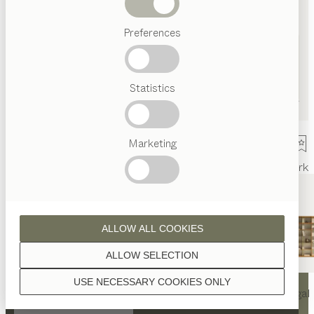
Abverkauf
Preferences
Beliebte
Begriffe
Österreichisches
Statistics
Handwerk
Interior
Design
TEAM
7
Marketing
Welt
Innenarchitektur
Referenzen
Kontakt
Team
Ausstellung
Mark
ALLOW ALL COOKIES
ALLOW SELECTION
KONTAKT
USE NECESSARY COOKIES ONLY
nya
Tisch
nya
Stuhl
filigno
Regal
TEAM 7 Frankfurt