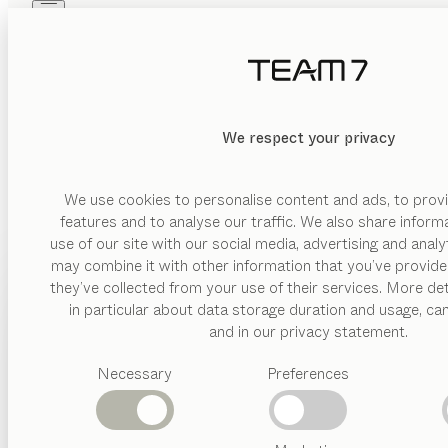
Skip to main content
Skip to page footer
PRODUKTE
INSPIRATION
ÜBER UNS
HÄNDLER
We respect your privacy
We use cookies to personalise content and ads, to provi
features and to analyse our traffic. We also share inform
use of our site with our social media, advertising and anal
may combine it with other information that you’ve provide
PRODUKTE
they’ve collected from your use of their services. More det
in particular about data storage duration and usage, ca
INSPIRATION
Vorgeschlagene
and in our privacy statement.
Kategorien
ÜBER UNS
Necessary
Preferences
Esstische
Küchen
HÄNDLER
Regale
Betten
Abverkauf