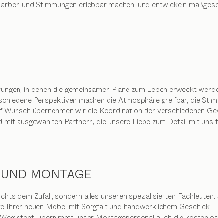
, Farben und Stimmungen erlebbar machen, und entwickeln maßges
rungen, in denen die gemeinsamen Pläne zum Leben erweckt werden.
rschiedene Perspektiven machen die Atmosphäre greifbar, die Stim
f Wunsch übernehmen wir die Koordination der verschiedenen Gewe
 mit ausgewählten Partnern, die unsere Liebe zum Detail mit uns te
 UND MONTAGE
ichts dem Zufall, sondern alles unseren spezialisierten Fachleuten. 
 Ihrer neuen Möbel mit Sorgfalt und handwerklichem Geschick – u
m Weg steht, übernimmt unser Montagepersonal auch die kostenl