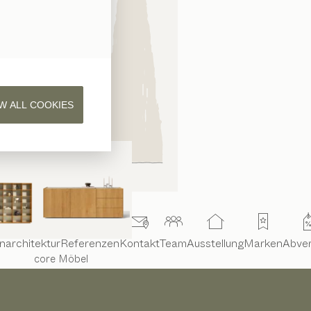
W ALL COOKIES
narchitektur
Referenzen
Kontakt
Team
Ausstellung
Marken
Abve
core
Möbel