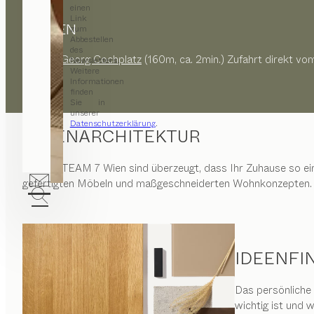
einen
Link
PARKEN
zum
Abbestellen
des
Garage Georg Cochplatz
(160m, ca. 2min.) Zufahrt direkt vo
Newsletters.
Weitere
Informationen
finden
Sie in
unserer
Datenschutzerklärung
.
INNENARCHITEKTUR
Wir von
TEAM 7 Wien
sind überzeugt, dass Ihr Zuhause so ei
gefertigten Möbeln und maßgeschneiderten Wohnkonzepten.
IDEENFI
Das persönliche
wichtig ist und 