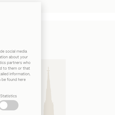
de social media
ation about your
ytics partners who
d to them or that
ailed information,
n be found here
Statistics