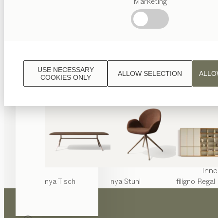
Marketing
Beliebte
Begriffe
Österreichisches
Handwerk
Interior
Design
USE NECESSARY
ALLOW SELECTION
ALLO
TEAM
COOKIES ONLY
7 Welt
Inne
nya
Tisch
nya
Stuhl
filigno
Regal