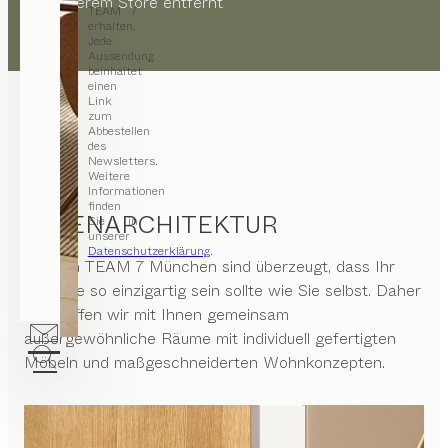
von unserem Store entfernt
TEAM 7
erhalten.
Jede
Aussendung
beinhaltet
einen
Link
zum
Abbestellen
des
Newsletters.
Weitere
Informationen
finden
INNENARCHITEKTUR
Sie in
unserer
Datenschutzerklärung
.
Wir von
TEAM 7 München
sind überzeugt, dass Ihr
Zuhause so einzigartig sein sollte wie Sie selbst. Daher
erschaffen wir mit Ihnen gemeinsam
außergewöhnliche Räume mit individuell gefertigten
Möbeln und maßgeschneiderten Wohnkonzepten.