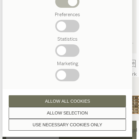
Abverkauf
Preferences
Beliebte
Begriffe
Österreichisches
Statistics
Handwerk
Interior
Design
TEAM
7
Marketing
Welt
Innenarchitektur
Referenzen
Kontakt
Team
Ausstellung
Mark
ALLOW ALL COOKIES
ALLOW SELECTION
KONTAKT
USE NECESSARY COOKIES ONLY
nya
Tisch
nya
Stuhl
filigno
Regal
TEAM 7 München