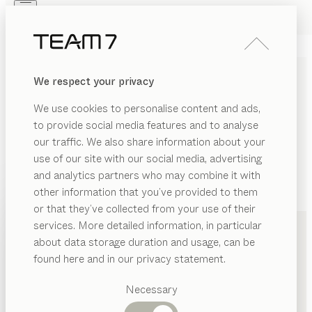
Skip to main content
Skip to page footer
PRODUKTE
INSPIRATION
ÜBER UNS
We respect your privacy
HÄNDLER
We use cookies to personalise content and ads,
to provide social media features and to analyse
our traffic. We also share information about your
use of our site with our social media, advertising
and analytics partners who may combine it with
other information that you’ve provided to them
PRODUKTE
+49 89 23249500
or that they’ve collected from your use of their
services. More detailed information, in particular
INSPIRATION
Vorgeschlagene
about data storage duration and usage, can be
Kategorien
ÜBER UNS
found here and in our privacy statement.
Esstische
HÄNDLER
Küchen
Necessary
Regale
Betten