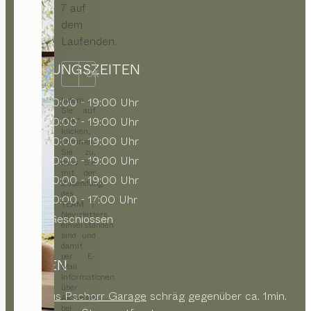
7 auf
dem
Laufenden.
ÖFFNUNGSZEITEN
OK
Indem
MO
10:00 - 19:00 Uhr
Sie auf
DI
10:00 - 19:00 Uhr
„OK“
klicken,
MI
10:00 - 19:00 Uhr
stimmen
Sie zu,
DO
10:00 - 19:00 Uhr
dass Sie
mit der
FR
10:00 - 19:00 Uhr
Zusendung
des
SA
10:00 - 17:00 Uhr
TEAM 7
Newsletters
SO
Geschlossen
einverstanden
sind und
damit
per E-
PARKEN
Mail
Informationen
über
Parkhaus Pschorr Garage
schräg gegenüber ca. 1min.
Aktuelles
bei