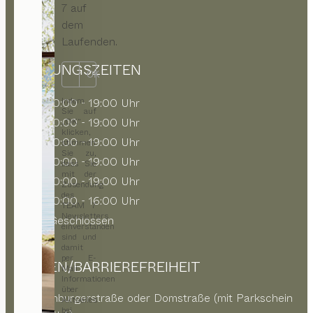
7 auf
dem
Laufenden.
ÖFFNUNGSZEITEN
OK
Indem
MO
10:00 - 19:00 Uhr
Sie auf
DI
10:00 - 19:00 Uhr
„OK“
klicken,
MI
10:00 - 19:00 Uhr
stimmen
Sie zu,
DO
10:00 - 19:00 Uhr
dass Sie
mit der
FR
10:00 - 19:00 Uhr
Zusendung
des
SA
10:00 - 16:00 Uhr
TEAM 7
Newsletters
SO
Geschlossen
einverstanden
sind und
damit
per E-
PARKEN/BARRIEREFREIHEIT
Mail
Informationen
über
Schauenburgerstraße oder Domstraße (mit Parkschein
Aktuelles
bei