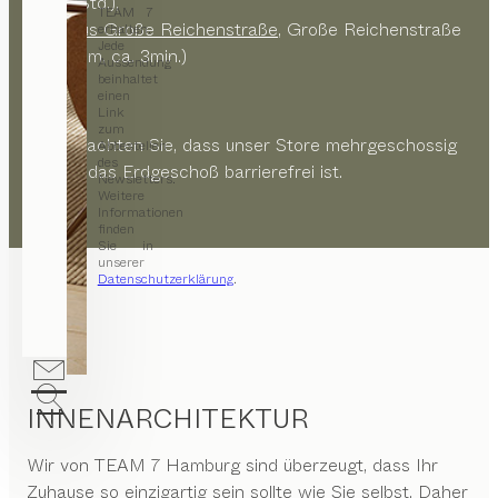
max. 2 Std.),
TEAM 7
Parkhaus Große Reichenstraße
, Große Reichenstraße
erhalten.
Jede
14, (200m, ca. 3min.)
Aussendung
beinhaltet
einen
Link
zum
Bitte beachten Sie, dass unser Store mehrgeschossig
Abbestellen
des
und nur das Erdgeschoß barrierefrei ist.
Newsletters.
Weitere
Informationen
finden
Sie in
unserer
Datenschutzerklärung
.
INNENARCHITEKTUR
Wir von
TEAM 7 Hamburg
sind überzeugt, dass Ihr
Zuhause so einzigartig sein sollte wie Sie selbst. Daher