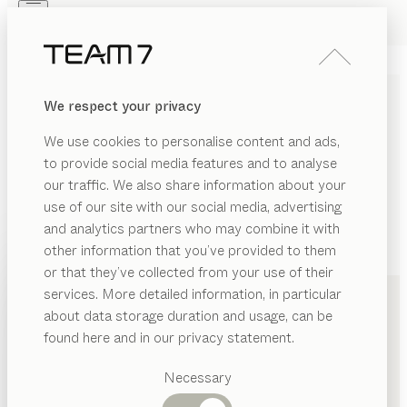
Skip to main content
Skip to page footer
PRODUKTE
INSPIRATION
ÜBER UNS
We respect your privacy
HÄNDLER
We use cookies to personalise content and ads,
to provide social media features and to analyse
our traffic. We also share information about your
use of our site with our social media, advertising
and analytics partners who may combine it with
other information that you’ve provided to them
PRODUKTE
+49 40 32908710
or that they’ve collected from your use of their
services. More detailed information, in particular
INSPIRATION
Vorgeschlagene
about data storage duration and usage, can be
Kategorien
ÜBER UNS
found here and in our privacy statement.
Esstische
HÄNDLER
Küchen
Necessary
Regale
Betten