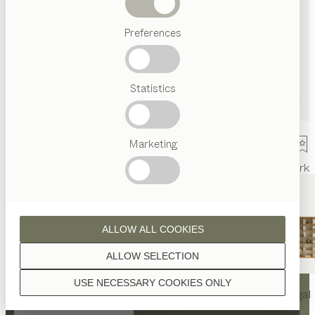
Abverkauf
Preferences
Beliebte
Begriffe
Österreichisches
Statistics
Handwerk
Interior
Design
TEAM
7
Marketing
Welt
Innenarchitektur
Referenzen
Kontakt
Team
Ausstellung
Mark
ALLOW ALL COOKIES
ALLOW SELECTION
KONTAKT
USE NECESSARY COOKIES ONLY
nya
Tisch
nya
Stuhl
filigno
Regal
TEAM 7 Hamburg City