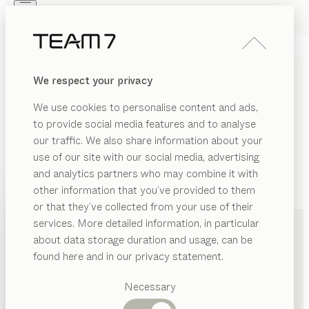
Skip to main content
Skip to page footer
PRODUKTE
INSPIRATION
ÜBER UNS
We respect your privacy
HÄNDLER
We use cookies to personalise content and ads,
to provide social media features and to analyse
our traffic. We also share information about your
use of our site with our social media, advertising
and analytics partners who may combine it with
other information that you’ve provided to them
PRODUKTE
+49 40 32908710
or that they’ve collected from your use of their
services. More detailed information, in particular
INSPIRATION
Vorgeschlagene
about data storage duration and usage, can be
Kategorien
ÜBER UNS
found here and in our privacy statement.
Esstische
HÄNDLER
Küchen
Necessary
Regale
Betten