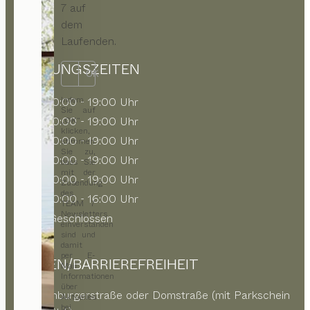
7 auf
dem
Laufenden.
ÖFFNUNGSZEITEN
OK
Indem
MO
10:00 - 19:00 Uhr
Sie auf
DI
10:00 - 19:00 Uhr
„OK“
klicken,
MI
10:00 - 19:00 Uhr
stimmen
Sie zu,
DO
10:00 - 19:00 Uhr
dass Sie
mit der
FR
10:00 - 19:00 Uhr
Zusendung
des
SA
10:00 - 16:00 Uhr
TEAM 7
Newsletters
SO
Geschlossen
einverstanden
sind und
damit
per E-
PARKEN/BARRIEREFREIHEIT
Mail
Informationen
über
Schauenburgerstraße oder Domstraße (mit Parkschein
Aktuelles
bei