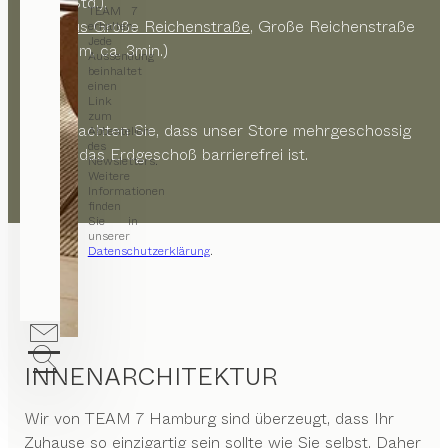
max. 2 Std.),
TEAM 7
Parkhaus Große Reichenstraße
, Große Reichenstraße
erhalten.
Jede
14, (200m, ca. 3min.)
Aussendung
beinhaltet
einen
Link
zum
Bitte beachten Sie, dass unser Store mehrgeschossig
Abbestellen
des
und nur das Erdgeschoß barrierefrei ist.
Newsletters.
Weitere
Informationen
finden
Sie in
unserer
Datenschutzerklärung
.
INNENARCHITEKTUR
Wir von
TEAM 7 Hamburg
sind überzeugt, dass Ihr
Zuhause so einzigartig sein sollte wie Sie selbst. Daher