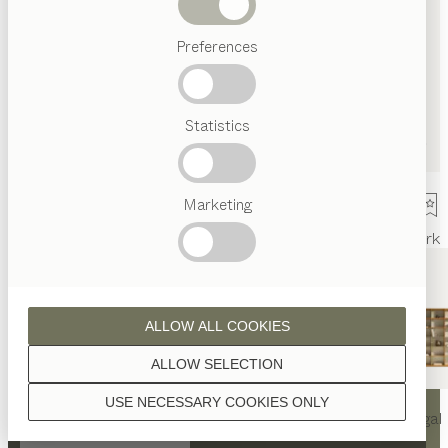
Abverkauf
Preferences
Beliebte
Begriffe
Österreichisches
Statistics
Handwerk
Interior
Design
TEAM
7
Marketing
Welt
Innenarchitektur
Referenzen
Kontakt
Team
Ausstellung
Mark
ALLOW ALL COOKIES
ALLOW SELECTION
KONTAKT
USE NECESSARY COOKIES ONLY
nya
Tisch
nya
Stuhl
filigno
Regal
TEAM 7 Hamburg City