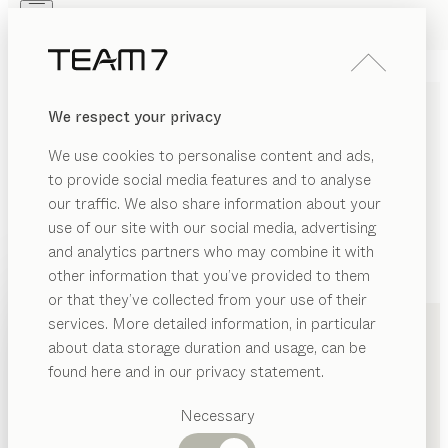
Skip to main content
Skip to page footer
PRODUKTE
INSPIRATION
ÜBER UNS
We respect your privacy
HÄNDLER
We use cookies to personalise content and ads,
to provide social media features and to analyse
our traffic. We also share information about your
use of our site with our social media, advertising
and analytics partners who may combine it with
other information that you’ve provided to them
PRODUKTE
+49 211 8629370
or that they’ve collected from your use of their
services. More detailed information, in particular
INSPIRATION
Vorgeschlagene
about data storage duration and usage, can be
Kategorien
ÜBER UNS
found here and in our privacy statement.
Esstische
HÄNDLER
Küchen
Necessary
Regale
Betten