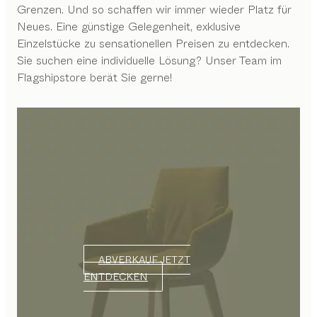
Grenzen. Und so schaffen wir immer wieder Platz für
Neues. Eine günstige Gelegenheit, exklusive
Einzelstücke zu sensationellen Preisen zu entdecken.
Sie suchen eine individuelle Lösung? Unser Team im
Flagshipstore berät Sie gerne!
ABVERKAUF JETZT
ENTDECKEN