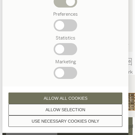
Abverkauf
Preferences
Beliebte
Begriffe
Österreichisches
Statistics
Handwerk
Interior
Design
TEAM
7
Marketing
Welt
Innenarchitektur
Referenzen
Kontakt
Team
Ausstellung
Mark
ALLOW ALL COOKIES
ALLOW SELECTION
KONTAKT
USE NECESSARY COOKIES ONLY
nya
Tisch
nya
Stuhl
filigno
Regal
TEAM 7 Düsseldorf