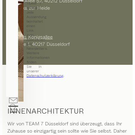
Berliner Allee 52, 40212 Düsseldorf
TEAM 7
bei Edeka zur Heide
erhalten.
Jede
Aussendung
beinhaltet
Oder
einen
Link
zum
Parkhaus Königsallee
Abbestellen
Talstraße 1, 40217 Düsseldorf
des
Newsletters.
Weitere
Informationen
finden
Sie in
unserer
Datenschutzerklärung
.
INNENARCHITEKTUR
Wir von
TEAM 7 Düsseldorf
sind überzeugt, dass Ihr
Zuhause so einzigartig sein sollte wie Sie selbst. Daher