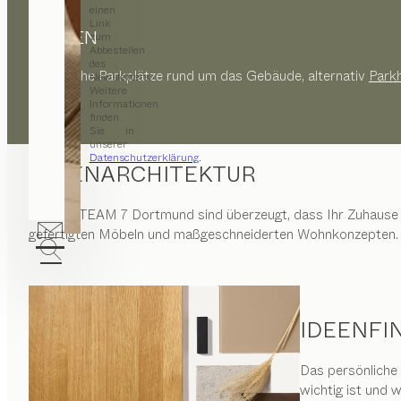
einen
Link
PARKEN
zum
Abbestellen
des
Öffentliche Parkplätze rund um das Gebäude, alternativ
Park
Newsletters.
Weitere
Informationen
finden
Sie in
unserer
Datenschutzerklärung
.
INNENARCHITEKTUR
Wir von
TEAM 7 Dortmund
sind überzeugt, dass Ihr Zuhause 
gefertigten Möbeln und maßgeschneiderten Wohnkonzepten.
IDEENFI
Das persönliche
wichtig ist und 