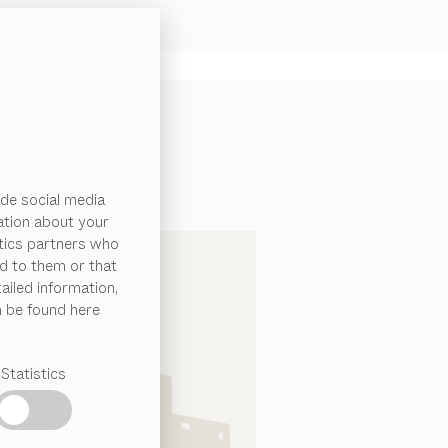
de social media
ation about your
ytics partners who
d to them or that
ailed information,
n be found here
Statistics