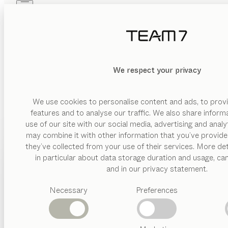
Skip to main content
Skip to page footer
PRODUKTE
INSPIRATION
ÜBER UNS
HÄNDLER
We respect your privacy
We use cookies to personalise content and ads, to provi
features and to analyse our traffic. We also share inform
use of our site with our social media, advertising and anal
may combine it with other information that you’ve provide
PRODUKTE
they’ve collected from your use of their services. More det
in particular about data storage duration and usage, ca
INSPIRATION
Vorgeschlagene
and in our privacy statement.
Kategorien
ÜBER UNS
Necessary
Preferences
Esstische
Küchen
HÄNDLER
Regale
Betten
Abverkauf