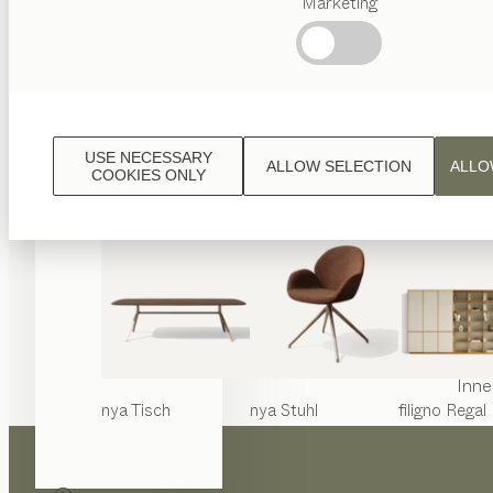
Marketing
Beliebte
Begriffe
Österreichisches
Handwerk
Interior
Design
USE NECESSARY
ALLOW SELECTION
ALLO
TEAM
COOKIES ONLY
7 Welt
Inne
nya
Tisch
nya
Stuhl
filigno
Regal