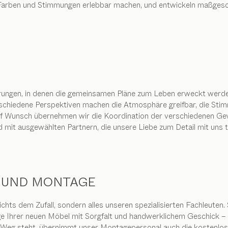
, Farben und Stimmungen erlebbar machen, und entwickeln maßges
rungen, in denen die gemeinsamen Pläne zum Leben erweckt werden.
rschiedene Perspektiven machen die Atmosphäre greifbar, die Stim
f Wunsch übernehmen wir die Koordination der verschiedenen Gewe
 mit ausgewählten Partnern, die unsere Liebe zum Detail mit uns te
 UND MONTAGE
ichts dem Zufall, sondern alles unseren spezialisierten Fachleuten. 
 Ihrer neuen Möbel mit Sorgfalt und handwerklichem Geschick – u
m Weg steht, übernimmt unser Montagepersonal auch die kostenl