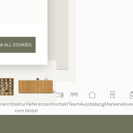
W ALL COOKIES
narchitektur
Referenzen
Kontakt
Team
Ausstellung
Marken
Abve
core
Möbel