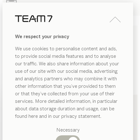
Skip to main content
Skip to page footer
PRODUKTE
INSPIRATION
ÜBER UNS
We respect your privacy
HÄNDLER
We use cookies to personalise content and ads,
to provide social media features and to analyse
our traffic. We also share information about your
use of our site with our social media, advertising
and analytics partners who may combine it with
other information that you’ve provided to them
PRODUKTE
+49 201 84363510
or that they’ve collected from your use of their
services. More detailed information, in particular
INSPIRATION
Vorgeschlagene
about data storage duration and usage, can be
Kategorien
ÜBER UNS
found here and in our privacy statement.
Esstische
HÄNDLER
Küchen
Necessary
Regale
Betten