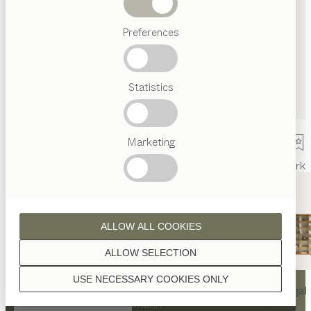
Abverkauf
Preferences
Beliebte
Begriffe
Österreichisches
Statistics
Handwerk
Interior
Design
TEAM
7
Marketing
Welt
Innenarchitektur
Referenzen
Kontakt
Team
Ausstellung
Mark
ALLOW ALL COOKIES
ALLOW SELECTION
KONTAKT
USE NECESSARY COOKIES ONLY
nya
Tisch
nya
Stuhl
filigno
Regal
TEAM 7 Essen by Rodemann