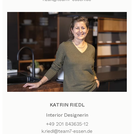
KATRIN RIEDL
Interior Designerin
+49 201 843635-12
k.riedl@team7-essen.de