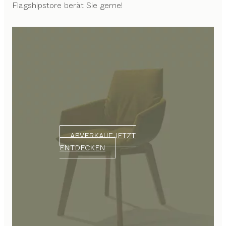
Flagshipstore berät Sie gerne!
ABVERKAUF JETZT
ENTDECKEN