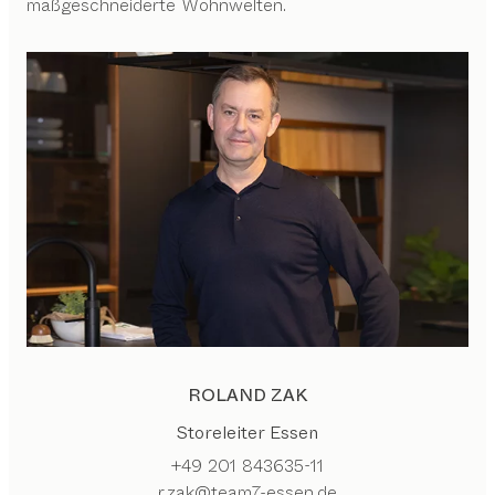
maßgeschneiderte Wohnwelten.
ROLAND ZAK
Storeleiter Essen
+49 201 843635-11
r.zak@team7-essen.de