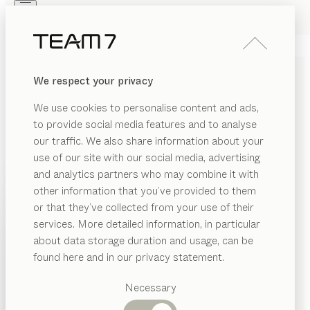
Skip to main content
Skip to page footer
PRODUITS
INSPIRATION
QUI SOMMES-NOUS
We respect your privacy
REVENDEUR
CUISINE
pur
We use cookies to personalise content and ads,
chêne huile blanche, verre coloré gris graphite mat
to provide social media features and to analyse
de
our traffic. We also share information about your
Sebastian Desch
use of our site with our social media, advertising
and analytics partners who may combine it with
Dans la cuisine pur, l’élégance minimaliste côtoie le bois
other information that you’ve provided to them
chaleureux pour créer un environnement fascinant qui
PRODUITS
or that they’ve collected from your use of their
répond aux exigences les plus sévères en termes de
services. More detailed information, in particular
INSPIRATION
design et de fonctionnalité. Sa poignée creux subtile
Catégories
about data storage duration and usage, can be
reflète les lignes d’une cuisine claire, simple et puriste.
suggérées
QUI SOMMES-NOUS
found here and in our privacy statement.
TROUVER UN REVENDEUR
Tables
REVENDEUR
Cuisines
Necessary
ESSENCES DE BOIS
Rayonnages
Lits