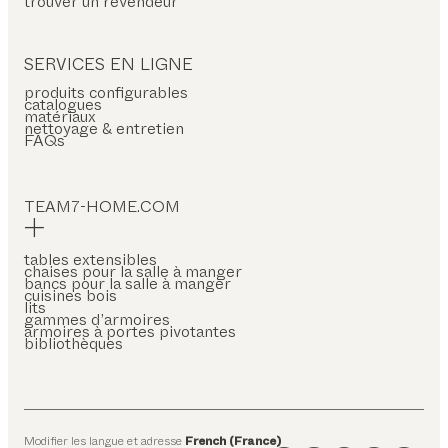
trouver un revendeur
SERVICES EN LIGNE
produits configurables
catalogues
matériaux
nettoyage & entretien
FAQs
TEAM7-HOME.COM
tables extensibles
chaises pour la salle à manger
bancs pour la salle à manger
cuisines bois
lits
gammes d’armoires
armoires à portes pivotantes
bibliothèques
Modifier les langue et adresse
French (France)