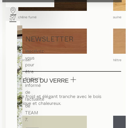
chêne fumé
aulne
NEWSLETTER
Inscrivez-
vous
merisier
hêtre
pour
être
toujours
COULEURS DU VERRE
informé
de
Le verre froid et élégant tranche avec le bois
l’actualité
authentique et chaleureux.
de
TEAM
7.