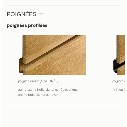
POIGNÉES
poignées profilées
poignée creux (GMERN/…)
poignée
aulne, aulne huile blanche, hêtre, chêne,
finition i
chêne huile blanche, noyer