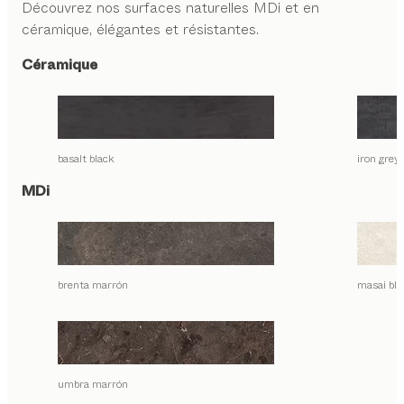
Découvrez nos surfaces naturelles MDi et en
céramique, élégantes et résistantes.
Céramique
basalt black
iron grey
MDi
brenta marrón
masai bla
umbra marrón