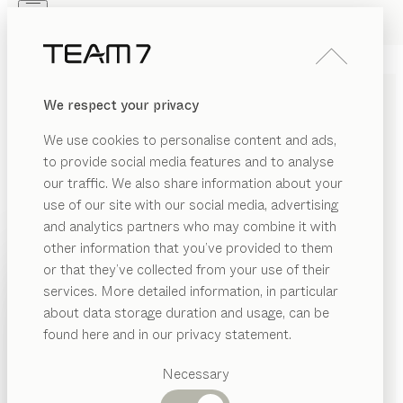
Skip to main content
Skip to page footer
PRODUKTE
INSPIRATION
ÜBER UNS
We respect your privacy
HÄNDLER
filigno
SIDEBOARDS
We use cookies to personalise content and ads,
von
to provide social media features and to analyse
Dominik Tesseraux
our traffic. We also share information about your
use of our site with our social media, advertising
Variantenreich arrangierte Sideboards, fein umhüllt von
and analytics partners who may combine it with
edlem Naturholz: filigno steht für unerreicht zarte
other information that you’ve provided to them
Materialstärken, geschaffen durch handwerkliche
PRODUKTE
or that they’ve collected from your use of their
Kunstfertigkeit und technische Exzellenz.
services. More detailed information, in particular
INSPIRATION
HÄNDLER FINDEN
Vorgeschlagene
about data storage duration and usage, can be
Kategorien
ÜBER UNS
found here and in our privacy statement.
HOLZARTEN
Esstische
HÄNDLER
Küchen
Necessary
Wenn nicht anders angeführt, werden alle
Regale
Betten