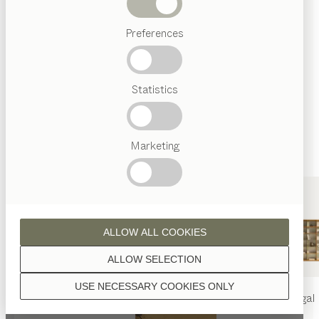
Holzoberflächen mit reinem Naturöl veredelt.
Abverkauf
Preferences
Beliebte
Begriffe
Österreichisches
Statistics
Handwerk
Nussbaum
Interior
Design
TEAM
7
Marketing
Welt
Nussbaum Wild
ALLOW ALL COOKIES
ALLOW SELECTION
USE NECESSARY COOKIES ONLY
Eiche
nya
Tisch
nya
Stuhl
filigno
Regal