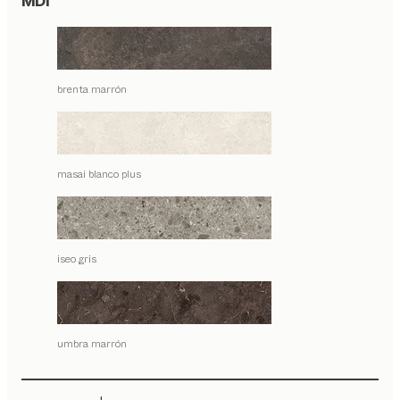
MDi
brenta marrón
masai blanco plus
iseo gris
umbra marrón