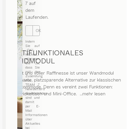
7 auf
dem
Laufenden.
OK
Indem
Sie auf
„OK“
MULTIFUNKTIONALES
klicken,
WANDMODUL
stimmen
Sie zu,
dass Sie
mit der
Schlicht und voller Raffinesse ist unser Wandmodul
Zusendung
eine smarte, platzsparende Alternative zur klassischen
des
TEAM 7
Wickelkommode. Denn es vereint zwei Funktionen:
Newsletters
Wandwickeltisch und Mini-Office.
...mehr lesen
einverstanden
sind und
damit
per E-
Mail
Informationen
über
Aktuelles
bei