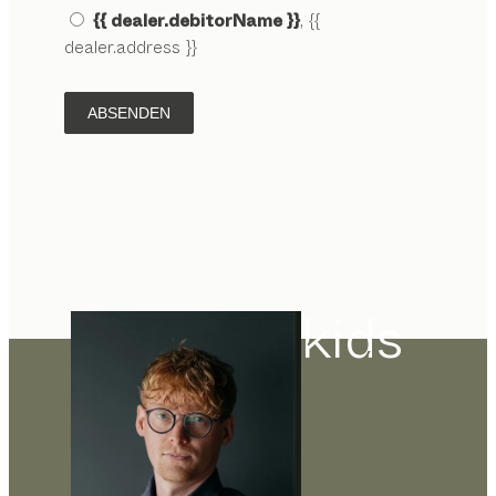
{{ dealer.debitorName }}
, {{
dealer.address }}
ABSENDEN
kids