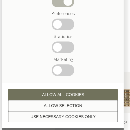
Wenn nicht anders angeführt, werden alle
Abverkauf
Holzoberflächen mit reinem Naturöl veredelt.
Preferences
Beliebte
Begriffe
Österreichisches
Statistics
Handwerk
Interior
Design
Erle
TEAM
7
Marketing
Welt
Erle Weißöl
ALLOW ALL COOKIES
ALLOW SELECTION
MASSE
USE NECESSARY COOKIES ONLY
Höhe
nya
Tisch
nya
Stuhl
filigno
Regal
101.1