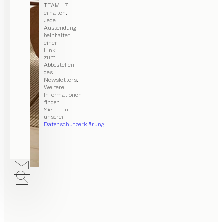
TEAM 7
erhalten.
Jede
Aussendung
beinhaltet
einen
Link
zum
Abbestellen
des
Newsletters.
Weitere
Informationen
finden
Sie in
unserer
Datenschutzerklärung
.