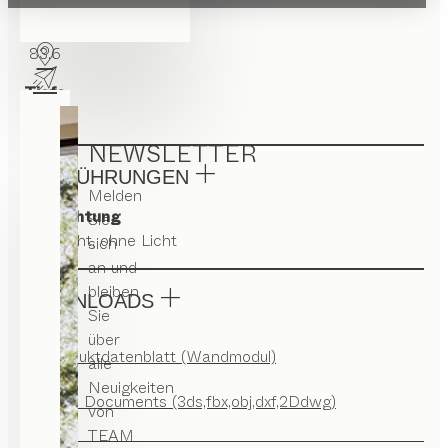
Breite
83.6
Tiefe
22
NEWSLETTER
AUSFÜHRUNGEN
Melden
Beleuchtung
Sie
mit Licht, ohne Licht
sich
an und
bleiben
DOWNLOADS
Sie
über
Produktdatenblatt (Wandmodul)
alle
Neuigkeiten
CAD Documents (3ds,fbx,obj,dxf,2Ddwg)
von
TEAM