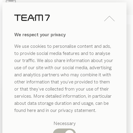
Skip to main content
Skip to page footer
PRODUKTE
INSPIRATION
ÜBER UNS
We respect your privacy
HÄNDLER
kids
WANDMODUL
We use cookies to personalise content and ads,
von
to provide social media features and to analyse
Stefan Radinger
our traffic. We also share information about your
use of our site with our social media, advertising
Das Wandmodul vereint zwei Funktionen und ist ein
and analytics partners who may combine it with
schönes Beispiel für nachhaltiges Design. Erst als
other information that you’ve provided to them
Wandwickeltisch, dann als Schreibtisch wird das
PRODUKTE
or that they’ve collected from your use of their
platzsparende Modul zum langjährigen Begleiter und
services. More detailed information, in particular
INSPIRATION
passt sich seinen Aufgaben an.
Vorgeschlagene
about data storage duration and usage, can be
KONFIGURIEREN
Kategorien
ÜBER UNS
found here and in our privacy statement.
Esstische
HOLZARTEN
HÄNDLER
Küchen
Necessary
Regale
Betten