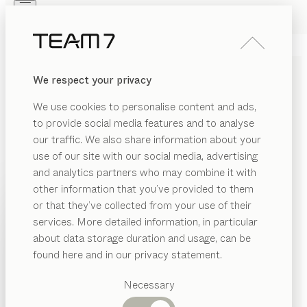
Skip to main content
Skip to page footer
PRODUITS
INSPIRATION
QUI SOMMES-NOUS
We respect your privacy
REVENDEUR
LIT BÉBÉ
kids
We use cookies to personalise content and ads,
de
Stefan Radinger
to provide social media features and to analyse
our traffic. We also share information about your
use of our site with our social media, advertising
Notre lit bébé kids séduit par son design sobre. Ce
and analytics partners who may combine it with
berceau très léger intemporel, spécialement conçu
other information that you’ve provided to them
pour les nouveaux-nés, les accueille pour leurs
PRODUITS
or that they’ve collected from your use of their
premières nuits et siestes.
services. More detailed information, in particular
INSPIRATION
CONFIGURER
Catégories
about data storage duration and usage, can be
suggérées
QUI SOMMES-NOUS
found here and in our privacy statement.
ESSENCES DE BOIS
Tables
REVENDEUR
Cuisines
Necessary
Sauf stipulation contraire, toutes les surfaces en bois
Rayonnages
Lits