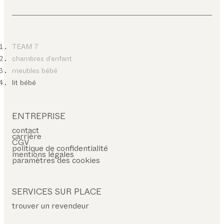
TEAM 7
chambres d’enfant
meubles bébé
lit bébé
ENTREPRISE
contact
carrière
CGV
politique de confidentialité
mentions légales
paramètres des cookies
SERVICES SUR PLACE
trouver un revendeur