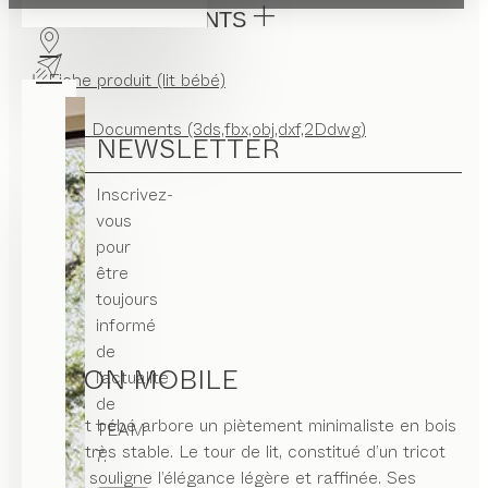
TÉLÉCHARGEMENTS
Fiche produit (lit bébé)
CAD Documents (3ds,fbx,obj,dxf,2Ddwg)
NEWSLETTER
Inscrivez-
vous
pour
être
toujours
informé
de
COCON MOBILE
l’actualité
de
Notre lit bébé arbore un piètement minimaliste en bois
TEAM
massif, très stable. Le tour de lit, constitué d’un tricot
7.
spécial, souligne l’élégance légère et raffinée. Ses