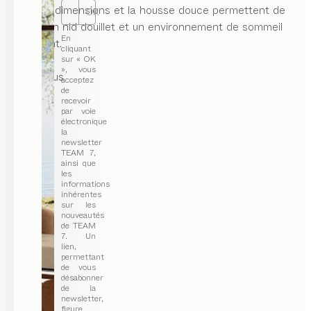
petites dimensions et la housse douce permettent de
OK
créer un nid douillet et un environnement de sommeil
En
apaisant.
cliquant
sur « OK
», vous
...lire plus
acceptez
de
recevoir
par voie
électronique
la
newsletter
TEAM 7,
ainsi que
les
informations
inhérentes
sur les
nouveautés
de TEAM
7. Un
lien,
permettant
de vous
désabonner
de la
newsletter,
figure