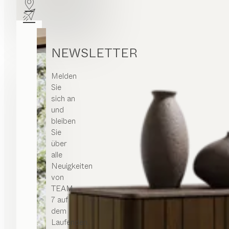
NEWSLETTER
Melden
Sie
sich an
und
bleiben
Sie
über
alle
Neuigkeiten
von
TEAM
7 auf
dem
Laufenden.