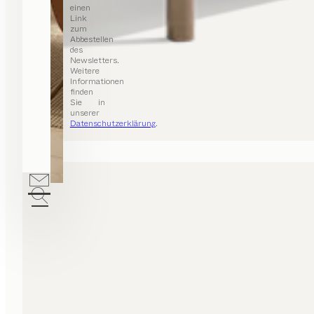
einen
Link
zum
Abbestellen
des
Newsletters.
Weitere
Informationen
finden
Sie in
unserer
Datenschutzerklärung
.