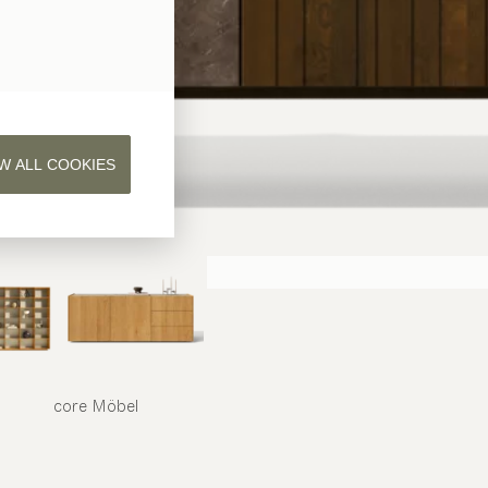
W ALL COOKIES
core
Möbel