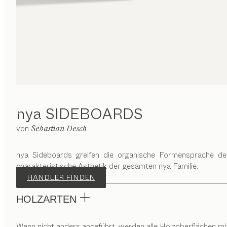
nya
SIDEBOARDS
von
Sebastian Desch
nya Sideboards greifen die organische Formensprache de
charakteristische Ästhetik der gesamten nya Familie.
HÄNDLER FINDEN
HOLZARTEN
Wenn nicht anders angeführt, werden alle Holzoberflächen mi