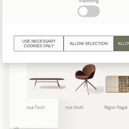
Marketing
Beliebte
Begriffe
Österreichisches
Handwerk
Interior
Design
USE NECESSARY
ALLOW SELECTION
ALLO
TEAM
COOKIES ONLY
7 Welt
nya
Tisch
nya
Stuhl
filigno
Regal