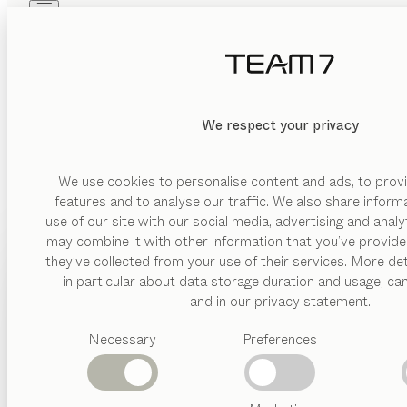
Skip to main content
Skip to page footer
PRODUKTE
INSPIRATION
ÜBER UNS
HÄNDLER
We respect your privacy
We use cookies to personalise content and ads, to provi
features and to analyse our traffic. We also share inform
use of our site with our social media, advertising and anal
may combine it with other information that you’ve provide
PRODUKTE
they’ve collected from your use of their services. More det
in particular about data storage duration and usage, ca
INSPIRATION
Vorgeschlagene
and in our privacy statement.
Kategorien
ÜBER UNS
Necessary
Preferences
Esstische
Küchen
HÄNDLER
Regale
Betten
Abverkauf