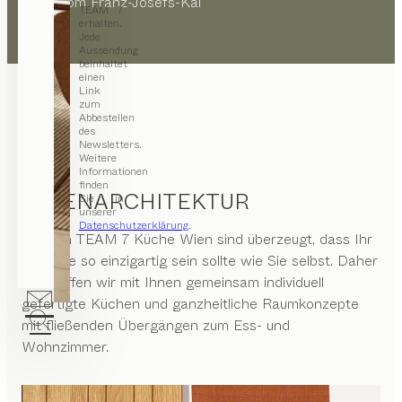
direkt vom Franz-Josefs-Kai
TEAM 7
erhalten.
Jede
Aussendung
beinhaltet
einen
Link
zum
Abbestellen
des
Newsletters.
Weitere
Informationen
finden
INNENARCHITEKTUR
Sie in
unserer
Datenschutzerklärung
.
Wir von
TEAM 7 Küche Wien
sind überzeugt, dass Ihr
Zuhause so einzigartig sein sollte wie Sie selbst. Daher
erschaffen wir mit Ihnen gemeinsam individuell
gefertigte Küchen und ganzheitliche Raumkonzepte
mit fließenden Übergängen zum Ess- und
Wohnzimmer.