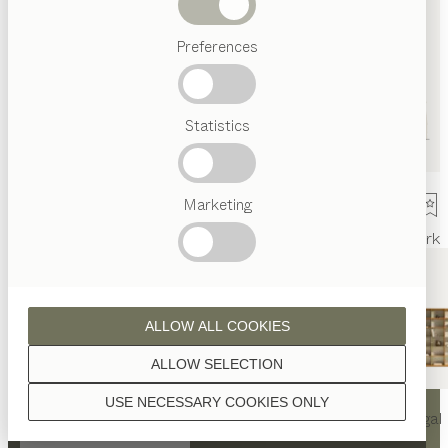
Abverkauf
Preferences
Beliebte
Begriffe
Österreichisches
Statistics
Handwerk
Interior
Design
TEAM
7
Marketing
Welt
Innenarchitektur
Referenzen
Kontakt
Team
Ausstellung
Mark
ALLOW ALL COOKIES
ALLOW SELECTION
KONTAKT
USE NECESSARY COOKIES ONLY
nya
Tisch
nya
Stuhl
filigno
Regal
TEAM 7 Küche Wien