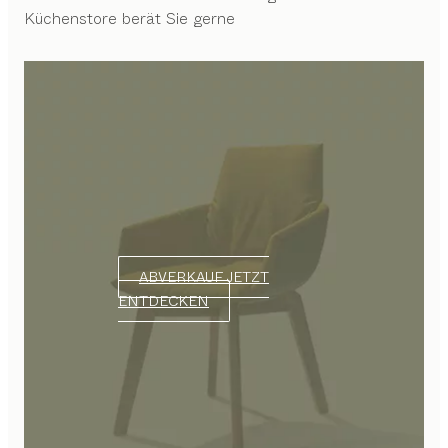
Küchenstore berät Sie gerne
ABVERKAUF JETZT
ENTDECKEN