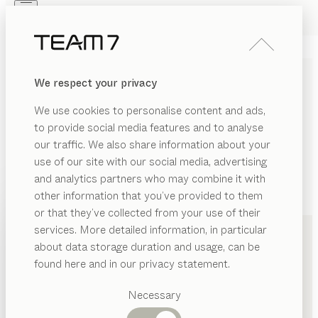
Skip to main content
Skip to page footer
PRODUKTE
INSPIRATION
ÜBER UNS
We respect your privacy
HÄNDLER
We use cookies to personalise content and ads,
to provide social media features and to analyse
our traffic. We also share information about your
use of our site with our social media, advertising
and analytics partners who may combine it with
other information that you’ve provided to them
PRODUKTE
+43 1 532318610
or that they’ve collected from your use of their
services. More detailed information, in particular
INSPIRATION
Vorgeschlagene
about data storage duration and usage, can be
Kategorien
ÜBER UNS
found here and in our privacy statement.
Esstische
HÄNDLER
Küchen
Necessary
Regale
Betten