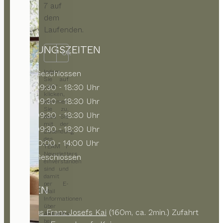
7 auf
dem
Laufenden.
ÖFFNUNGSZEITEN
OK
Indem
MO
Geschlossen
Sie auf
DI
09:30 - 18:30 Uhr
„OK“
klicken,
MI
09:30 - 18:30 Uhr
stimmen
Sie zu,
DO
09:30 - 18:30 Uhr
dass Sie
mit der
FR
09:30 - 18:30 Uhr
Zusendung
des
SA
10:00 - 14:00 Uhr
TEAM 7
Newsletters
SO
Geschlossen
einverstanden
sind und
damit
per E-
PARKEN
Mail
Informationen
über
Parkhaus Franz Josefs Kai
(160m, ca. 2min.) Zufahrt
Aktuelles
bei