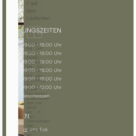
7 auf
dem
Laufenden.
ÖFFNUNGSZEITEN
OK
Indem
MO
09:00 - 18:00 Uhr
Sie auf
DI
09:00 - 18:00 Uhr
„OK“
klicken,
MI
09:00 - 18:00 Uhr
stimmen
Sie zu,
DO
09:00 - 18:00 Uhr
dass Sie
mit der
FR
09:00 - 18:00 Uhr
Zusendung
des
SA
09:00 - 12:00 Uhr
TEAM 7
Newsletters
SO
Geschlossen
einverstanden
sind und
damit
per E-
PARKEN
Mail
Informationen
über
Contipark
ums Eck
Aktuelles
bei