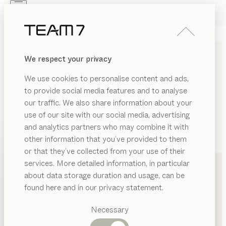
Skip to main content
Skip to page footer
PRODUKTE
INSPIRATION
ÜBER UNS
We respect your privacy
HÄNDLER
We use cookies to personalise content and ads,
to provide social media features and to analyse
our traffic. We also share information about your
use of our site with our social media, advertising
and analytics partners who may combine it with
other information that you’ve provided to them
PRODUKTE
+43 732 78161010
or that they’ve collected from your use of their
services. More detailed information, in particular
INSPIRATION
Vorgeschlagene
about data storage duration and usage, can be
Kategorien
ÜBER UNS
found here and in our privacy statement.
Esstische
HÄNDLER
Küchen
Necessary
Regale
Betten