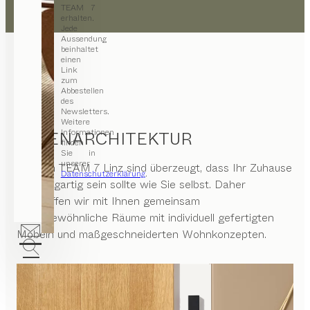
TEAM 7
erhalten.
Jede
Aussendung
beinhaltet
einen
Link
zum
Abbestellen
des
Newsletters.
Weitere
Informationen
INNENARCHITEKTUR
finden
Sie in
unserer
Wir von
TEAM 7 Linz
sind überzeugt, dass Ihr Zuhause
Datenschutzerklärung
.
so einzigartig sein sollte wie Sie selbst. Daher
erschaffen wir mit Ihnen gemeinsam
außergewöhnliche Räume mit individuell gefertigten
Möbeln und maßgeschneiderten Wohnkonzepten.