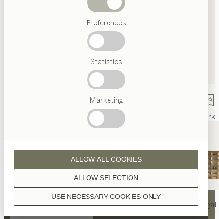
Abverkauf
Preferences
Beliebte
Begriffe
Österreichisches
Statistics
Handwerk
Interior
Design
TEAM
7
Marketing
Welt
Innenarchitektur
Referenzen
Kontakt
Team
Ausstellung
Mark
ALLOW ALL COOKIES
ALLOW SELECTION
KONTAKT
USE NECESSARY COOKIES ONLY
nya
Tisch
nya
Stuhl
filigno
Regal
TEAM 7 Linz