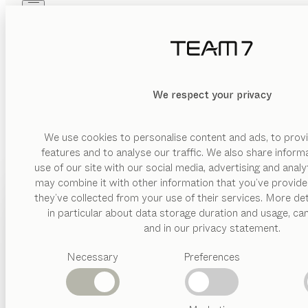
Skip to main content
Skip to page footer
PRODUKTE
INSPIRATION
ÜBER UNS
HÄNDLER
We respect your privacy
We use cookies to personalise content and ads, to provi
features and to analyse our traffic. We also share inform
use of our site with our social media, advertising and anal
may combine it with other information that you’ve provide
PRODUKTE
they’ve collected from your use of their services. More det
in particular about data storage duration and usage, ca
INSPIRATION
Vorgeschlagene
and in our privacy statement.
Kategorien
ÜBER UNS
Necessary
Preferences
Esstische
Küchen
HÄNDLER
Regale
Betten
Abverkauf