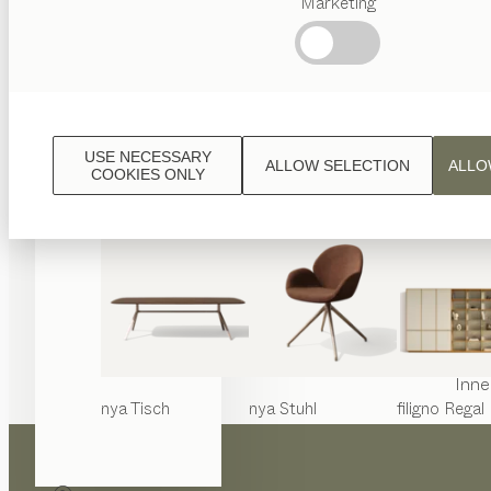
Marketing
Beliebte
Begriffe
Österreichisches
Handwerk
Interior
Design
USE NECESSARY
ALLOW SELECTION
ALLO
TEAM
COOKIES ONLY
7 Welt
Inne
nya
Tisch
nya
Stuhl
filigno
Regal