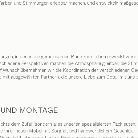
, Farben und Stimmungen erlebbar machen, und entwickeln maßges
rungen, in denen die gemeinsamen Pläne zum Leben erweckt werden.
rschiedene Perspektiven machen die Atmosphäre greifbar, die Stim
f Wunsch übernehmen wir die Koordination der verschiedenen Gewe
 mit ausgewählten Partnern, die unsere Liebe zum Detail mit uns te
 UND MONTAGE
ichts dem Zufall, sondern alles unseren spezialisierten Fachleuten. 
 Ihrer neuen Möbel mit Sorgfalt und handwerklichem Geschick – u
m Weg steht, übernimmt unser Montagepersonal auch die kostenl