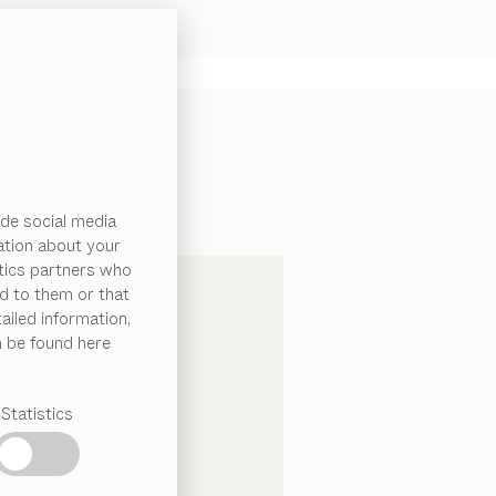
de social media
ation about your
ytics partners who
d to them or that
ailed information,
n be found here
Statistics