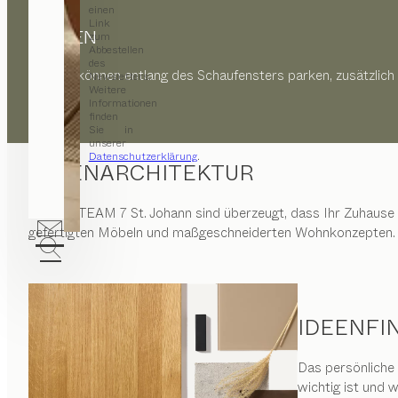
einen
Link
PARKEN
zum
Abbestellen
des
Kunden können entlang des Schaufensters parken, zusätzlich
Newsletters.
Weitere
Informationen
finden
Sie in
unserer
Datenschutzerklärung
.
INNENARCHITEKTUR
Wir von
TEAM 7 St. Johann
sind überzeugt, dass Ihr Zuhause 
gefertigten Möbeln und maßgeschneiderten Wohnkonzepten.
IDEENFI
Das persönliche
wichtig ist und 