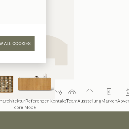
W ALL COOKIES
narchitektur
Referenzen
Kontakt
Team
Ausstellung
Marken
Abve
core
Möbel