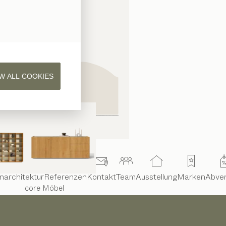
W ALL COOKIES
narchitektur
Referenzen
Kontakt
Team
Ausstellung
Marken
Abve
core
Möbel