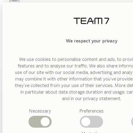
Skip to main content
Skip to page footer
PRODUKTE
INSPIRATION
ÜBER UNS
HÄNDLER
We respect your privacy
We use cookies to personalise content and ads, to provi
features and to analyse our traffic. We also share inform
use of our site with our social media, advertising and anal
may combine it with other information that you’ve provide
PRODUKTE
they’ve collected from your use of their services. More det
in particular about data storage duration and usage, ca
INSPIRATION
Vorgeschlagene
and in our privacy statement.
Kategorien
ÜBER UNS
Necessary
Preferences
Esstische
Küchen
HÄNDLER
Regale
Betten
Abverkauf