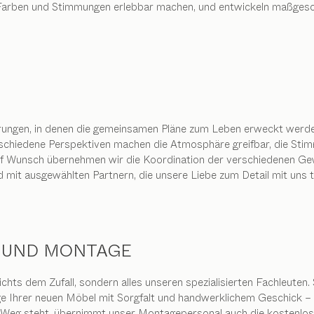
, Farben und Stimmungen erlebbar machen, und entwickeln maßges
rungen, in denen die gemeinsamen Pläne zum Leben erweckt werden.
rschiedene Perspektiven machen die Atmosphäre greifbar, die Stim
f Wunsch übernehmen wir die Koordination der verschiedenen Gewe
 mit ausgewählten Partnern, die unsere Liebe zum Detail mit uns te
 UND MONTAGE
ichts dem Zufall, sondern alles unseren spezialisierten Fachleuten. 
 Ihrer neuen Möbel mit Sorgfalt und handwerklichem Geschick – u
m Weg steht, übernimmt unser Montagepersonal auch die kostenl