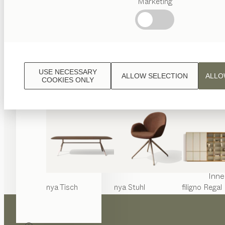
Marketing
Beliebte
Begriffe
Österreichisches
Handwerk
Interior
Design
USE NECESSARY
ALLOW SELECTION
ALLO
TEAM
COOKIES ONLY
7 Welt
Inne
nya
Tisch
nya
Stuhl
filigno
Regal