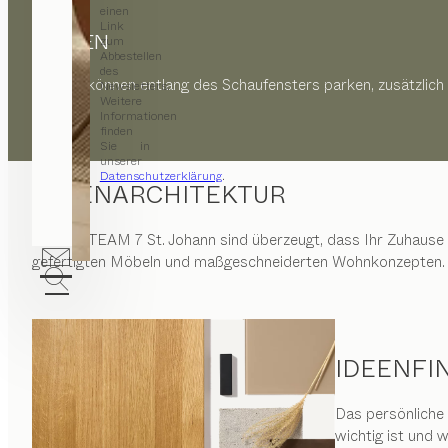
einen
Link
PARKEN
zum
Abbestellen
des
Kunden können entlang des Schaufensters parken, zusätzlich
Newsletters.
Weitere
Informationen
finden
Sie in
unserer
Datenschutzerklärung
.
INNENARCHITEKTUR
Wir von
TEAM 7 St. Johann
sind überzeugt, dass Ihr Zuhause 
gefertigten Möbeln und maßgeschneiderten Wohnkonzepten.
IDEENFI
Das persönliche
wichtig ist und 