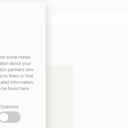
de social media
ation about your
ytics partners who
d to them or that
ailed information,
n be found here
Statistics