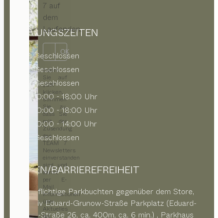
7 auf
dem
Laufenden.
ÖFFNUNGSZEITEN
OK
MO
Geschlossen
DI
Geschlossen
Indem
Sie auf
MI
Geschlossen
„OK“
klicken,
DO
10:00 - 18:00 Uhr
stimmen
Sie zu,
FR
10:00 - 18:00 Uhr
dass Sie
mit der
SA
10:00 - 14:00 Uhr
Zusendung
des
SO
Geschlossen
TEAM 7
Newsletters
einverstanden
sind und
PARKEN/BARRIEREFREIHEIT
damit
per E-
Mail
kostenpflichtige Parkbuchten gegenüber dem Store,
Informationen
über
alternativ Eduard-Grunow-Straße Parkplatz (Eduard-
Aktuelles
Grunow-Straße 26, ca. 400m, ca. 6 min.) ,
Parkhaus
bei