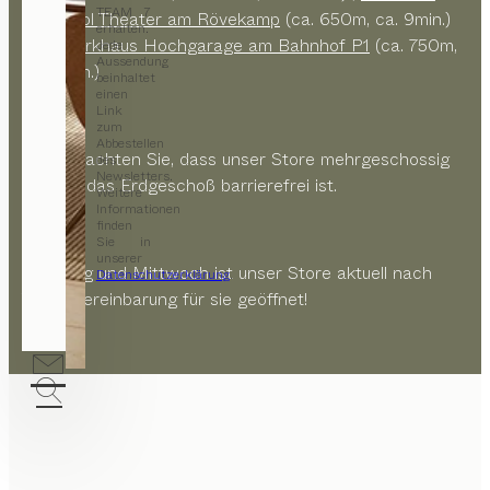
TEAM 7
Metropol Theater am Rövekamp
(ca. 650m, ca. 9min.)
erhalten.
oder
Parkhaus Hochgarage am Bahnhof P1
(ca. 750m,
Jede
Aussendung
ca. 11min.)
beinhaltet
einen
Link
zum
Abbestellen
Bitte beachten Sie, dass unser Store mehrgeschossig
des
Newsletters.
und nur das Erdgeschoß barrierefrei ist.
Weitere
Informationen
finden
Sie in
unserer
Dienstag und Mittwoch ist unser Store aktuell nach
Datenschutzerklärung
.
Terminvereinbarung für sie geöffnet!