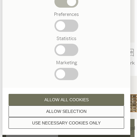
Abverkauf
Preferences
Beliebte
Begriffe
Österreichisches
Statistics
Handwerk
Interior
Design
TEAM
7
Marketing
Innenarchitektur
Referenzen
Kontakt
Team
Ausstellung
Mark
Welt
ALLOW ALL COOKIES
KONTAKT
ALLOW SELECTION
TEAM 7 Bremen
USE NECESSARY COOKIES ONLY
nya
Tisch
nya
Stuhl
filigno
Regal