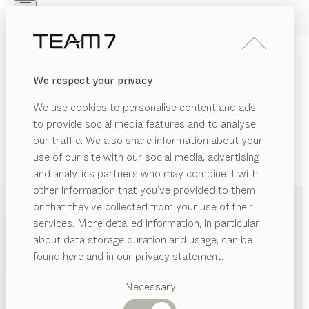
Skip to main content
Skip to page footer
PRODUKTE
INSPIRATION
ÜBER UNS
We respect your privacy
HÄNDLER
We use cookies to personalise content and ads,
to provide social media features and to analyse
our traffic. We also share information about your
use of our site with our social media, advertising
and analytics partners who may combine it with
+49 421 22299220
other information that you’ve provided to them
PRODUKTE
or that they’ve collected from your use of their
services. More detailed information, in particular
INSPIRATION
Vorgeschlagene
about data storage duration and usage, can be
Kategorien
ÜBER UNS
found here and in our privacy statement.
Esstische
HÄNDLER
Küchen
Necessary
Regale
Betten