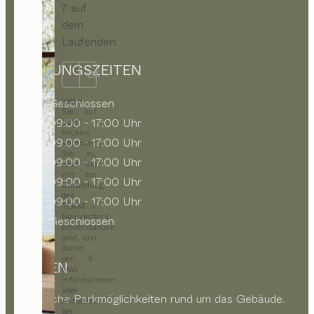
7 auf
dem
Laufenden.
ÖFFNUNGSZEITEN
OK
Indem
MO
Geschlossen
Sie auf
DI
09:00 - 17:00 Uhr
„OK“
klicken,
MI
09:00 - 17:00 Uhr
stimmen
Sie zu,
DO
09:00 - 17:00 Uhr
dass Sie
mit der
FR
09:00 - 17:00 Uhr
Zusendung
des
SA
09:00 - 17:00 Uhr
TEAM 7
Newsletters
SO
Geschlossen
einverstanden
sind und
damit
per E-
PARKEN
Mail
Informationen
über
Öffentliche Parkmöglichkeiten rund um das Gebäude.
Aktuelles
bei