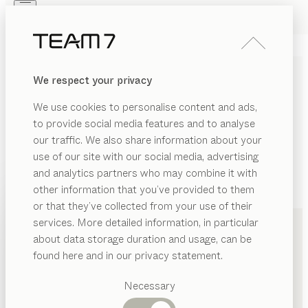
Skip to main content
Skip to page footer
PRODUKTE
INSPIRATION
ÜBER UNS
We respect your privacy
HÄNDLER
We use cookies to personalise content and ads,
to provide social media features and to analyse
our traffic. We also share information about your
use of our site with our social media, advertising
and analytics partners who may combine it with
other information that you’ve provided to them
PRODUKTE
+1 415 7701013
or that they’ve collected from your use of their
services. More detailed information, in particular
INSPIRATION
Vorgeschlagene
about data storage duration and usage, can be
Kategorien
ÜBER UNS
found here and in our privacy statement.
Esstische
HÄNDLER
Küchen
Necessary
Regale
Betten