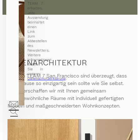
TEAM 7
erhalten.
Jede
Aussendung
beinhaltet
einen
Link
zum
Abbestellen
des
Newsletters.
Weitere
Informationen
INNENARCHITEKTUR
finden
Sie in
unserer
Wir von
TEAM 7 San Francisco
sind überzeugt, dass
Datenschutzerklärung
.
Ihr Zuhause so einzigartig sein sollte wie Sie selbst.
Daher erschaffen wir mit Ihnen gemeinsam
außergewöhnliche Räume mit individuell gefertigten
Möbeln und maßgeschneiderten Wohnkonzepten.