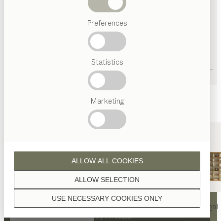
Abverkauf
Preferences
Beliebte
Begriffe
Österreichisches
Statistics
Handwerk
Interior
Design
TEAM
7
Marketing
Welt
Innenarchitektur
Referenzen
Kontakt
Team
ALLOW ALL COOKIES
ALLOW SELECTION
KONTAKT
USE NECESSARY COOKIES ONLY
nya
Tisch
nya
Stuhl
filigno
Regal
TEAM 7 San Francisco by Artezia