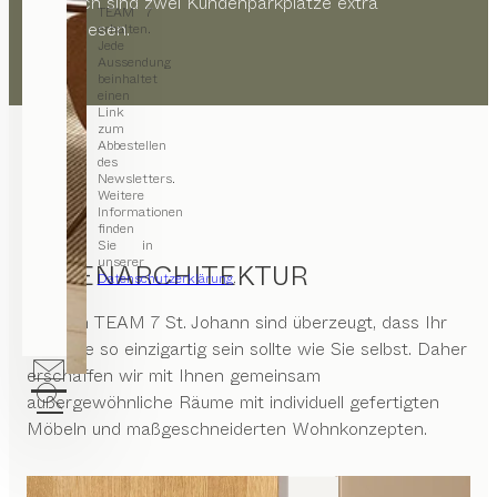
zusätzlich sind zwei Kundenparkplätze extra
TEAM 7
ausgewiesen.
erhalten.
Jede
Aussendung
beinhaltet
einen
Link
zum
Abbestellen
des
Newsletters.
Weitere
Informationen
finden
Sie in
unserer
INNENARCHITEKTUR
Datenschutzerklärung
.
Wir von
TEAM 7 St. Johann
sind überzeugt, dass Ihr
Zuhause so einzigartig sein sollte wie Sie selbst. Daher
erschaffen wir mit Ihnen gemeinsam
außergewöhnliche Räume mit individuell gefertigten
Möbeln und maßgeschneiderten Wohnkonzepten.