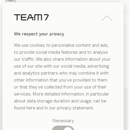
Skip to main content
Skip to page footer
PRODUKTE
INSPIRATION
ÜBER UNS
We respect your privacy
HÄNDLER
We use cookies to personalise content and ads,
to provide social media features and to analyse
our traffic. We also share information about your
use of our site with our social media, advertising
and analytics partners who may combine it with
other information that you’ve provided to them
PRODUKTE
+43 5352 22550
or that they’ve collected from your use of their
services. More detailed information, in particular
INSPIRATION
Vorgeschlagene
about data storage duration and usage, can be
Kategorien
ÜBER UNS
found here and in our privacy statement.
Esstische
HÄNDLER
Küchen
Necessary
Regale
Betten