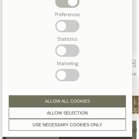
Abverkauf
Preferences
Beliebte
Begriffe
Österreichisches
Statistics
Handwerk
Interior
Design
TEAM
7
Marketing
Welt
Innenarchitektur
Referenzen
Kontakt
Team
Ausstellung
Mark
ALLOW ALL COOKIES
ALLOW SELECTION
KONTAKT
USE NECESSARY COOKIES ONLY
nya
Tisch
nya
Stuhl
filigno
Regal
TEAM 7 St. Johann in Tirol