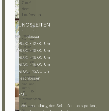
7 auf
dem
Laufenden.
ÖFFNUNGSZEITEN
OK
Indem
MO
Geschlossen
Sie auf
DI
09:00 - 18:00 Uhr
„OK“
klicken,
MI
09:00 - 18:00 Uhr
stimmen
Sie zu,
DO
09:00 - 18:00 Uhr
dass Sie
mit der
FR
09:00 - 18:00 Uhr
Zusendung
des
SA
09:00 - 13:00 Uhr
TEAM 7
Newsletters
SO
Geschlossen
einverstanden
sind und
damit
per E-
PARKEN
Mail
Informationen
über
Kunden können entlang des Schaufensters parken,
Aktuelles
bei