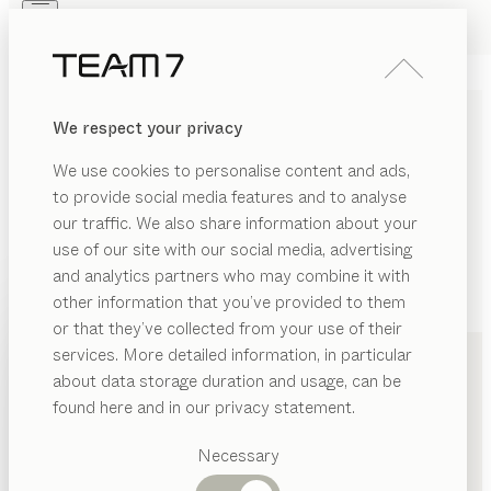
Skip to main content
Skip to page footer
PRODUKTE
INSPIRATION
ÜBER UNS
We respect your privacy
HÄNDLER
We use cookies to personalise content and ads,
to provide social media features and to analyse
our traffic. We also share information about your
use of our site with our social media, advertising
and analytics partners who may combine it with
other information that you’ve provided to them
PRODUKTE
+49 151 20247072
or that they’ve collected from your use of their
services. More detailed information, in particular
INSPIRATION
Vorgeschlagene
about data storage duration and usage, can be
Kategorien
ÜBER UNS
found here and in our privacy statement.
Esstische
HÄNDLER
Küchen
Necessary
Regale
Betten