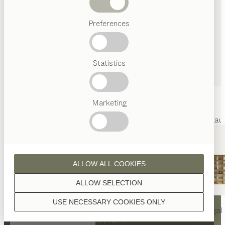
Abverkauf
Preferences
Beliebte
Begriffe
Österreichisches
Statistics
Handwerk
Interior
Design
TEAM
7
Marketing
Welt
Innenarchitektur
Referenzen
Kontakt
Team
Marken
Abverkau
ALLOW ALL COOKIES
ALLOW SELECTION
KONTAKT
USE NECESSARY COOKIES ONLY
nya
Tisch
nya
Stuhl
filigno
Regal
TEAM 7 Mallorca by Lackmann