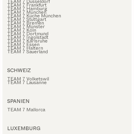
TEAM 7 Düsseldorf
TEAM 7 Frankfurt
TEAM 7 Hamburg
TEAM 7 München
TEAM 7 Küche München
TEAM 7 Stuttgart
TEAM 7 Bremen
TEAM 7 Münster
TEAM 7 Köln
TEAM 7 Dortmund
TEAM 7 Ingolstadt
TEAM 7 Karlsruhe
TEAM 7 Essen
TEAM 7 Haltern
TEAM 7 Sauerland
SCHWEIZ
TEAM 7 Volketswil
TEAM 7 Lausanne
SPANIEN
TEAM 7 Mallorca
LUXEMBURG