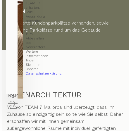
TEAM 7
erhalten.
PARKEN
Jede
Aussendung
beinhaltet
Reservierte Kundenparkplätze vorhanden, sowie
einen
öffentliche Parkplätze rund um das Gebäude.
Link
zum
Abbestellen
des
Newsletters.
Weitere
Informationen
finden
Sie in
unserer
Datenschutzerklärung
.
INNENARCHITEKTUR
Wir von
TEAM 7 Mallorca
sind überzeugt, dass Ihr
Zuhause so einzigartig sein sollte wie Sie selbst. Daher
erschaffen wir mit Ihnen gemeinsam
außergewöhnliche Räume mit individuell gefertigten