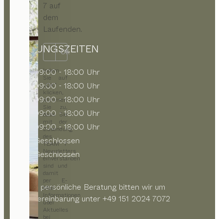
7 auf
dem
Laufenden.
ÖFFNUNGSZEITEN
OK
Indem
MO
09:00 - 18:00 Uhr
Sie auf
DI
09:00 - 18:00 Uhr
„OK“
klicken,
MI
09:00 - 18:00 Uhr
stimmen
Sie zu,
DO
09:00 - 18:00 Uhr
dass Sie
mit der
FR
09:00 - 18:00 Uhr
Zusendung
des
SA
Geschlossen
TEAM 7
Newsletters
SO
Geschlossen
einverstanden
sind und
damit
per E-
Für eine persönliche Beratung bitten wir um
Mail
Informationen
Terminvereinbarung unter +49 151 2024 7072
über
Aktuelles
bei